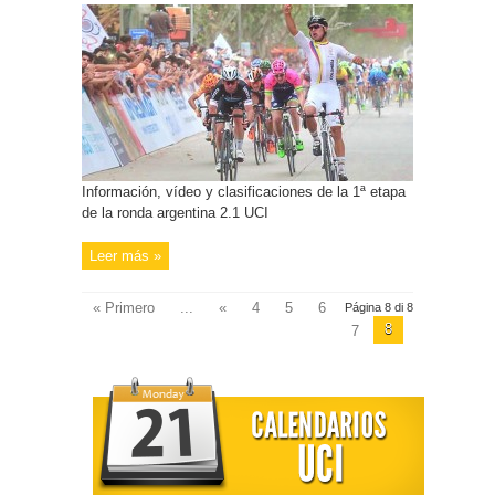
Información, vídeo y clasificaciones de la 1ª etapa
de la ronda argentina 2.1 UCI
Leer más »
« Primero
...
«
4
5
6
Página 8 di 8
8
7