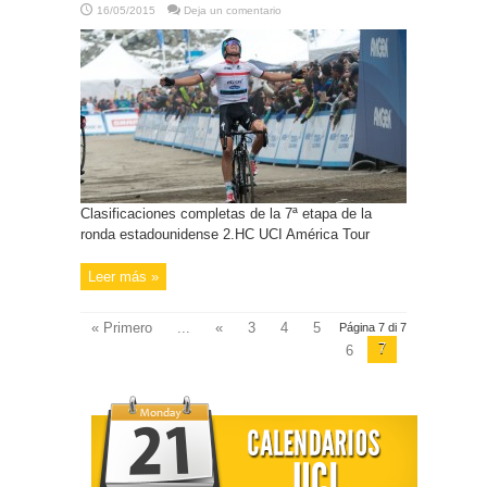
16/05/2015
Deja un comentario
Clasificaciones completas de la 7ª etapa de la
ronda estadounidense 2.HC UCI América Tour
Leer más »
« Primero
...
«
3
4
5
Página 7 di 7
7
6