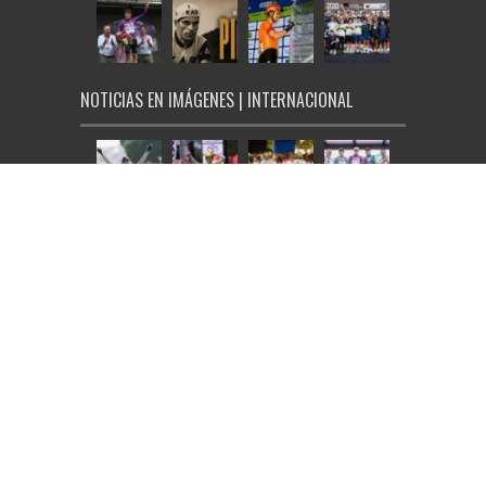
NOTICIAS EN IMÁGENES | INTERNACIONAL
© Ciclo21 2026, todos los derechos reservados |
Aviso Legal
|
Política de Cookies
|
Tarifas de publicidad