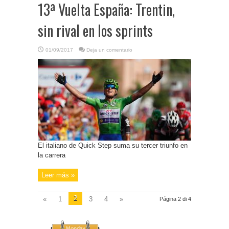
13ª Vuelta España: Trentin,
sin rival en los sprints
01/09/2017
Deja un comentario
El italiano de Quick Step suma su tercer triunfo en
la carrera
Leer más »
2
«
1
3
4
»
Página 2 di 4