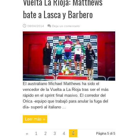
Vuelta La Rioja: Matthews
bate a Lasca y Barbero
06/04/2014
Deja un comentario
El australiano Michael Matthews ha sido el
vencedor de la Vuelta a La Rioja tras ser el más
rápido en el sprint final masivo. El corredor del
Orica -equipo que trabajó para anular la fuga del
día- superó al italiano ...
Leer más »
5
«
1
2
3
4
Página 5 di 5