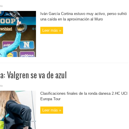
io
Iván García Cortina estuvo muy activo, perso sufrió
una caída en la aproximación al Muro
Leer más »
: Valgren se va de azul
io
Clasificaciones finales de la ronda danesa 2.HC UCI
Europa Tour
Leer más »