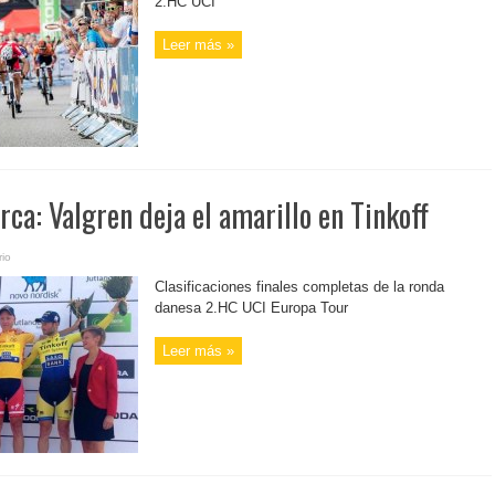
2.HC UCI
Leer más »
ca: Valgren deja el amarillo en Tinkoff
io
Clasificaciones finales completas de la ronda
danesa 2.HC UCI Europa Tour
Leer más »