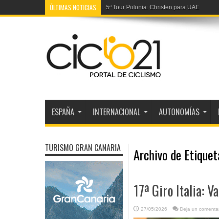
ÚLTIMAS NOTICIAS
5ª Tour Polonia: Christen para UAE
4ª Vuelta Burgos: La segunda de Brennan
ESPAÑA
INTERNACIONAL
AUTONOMÍAS
TURISMO GRAN CANARIA
Archivo de Etique
17ª Giro Italia: 
27/05/2026
Deja un comentar