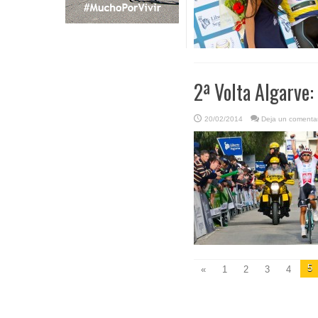
2ª Volta Algarve:
20/02/2014
Deja un comentar
5
«
1
2
3
4