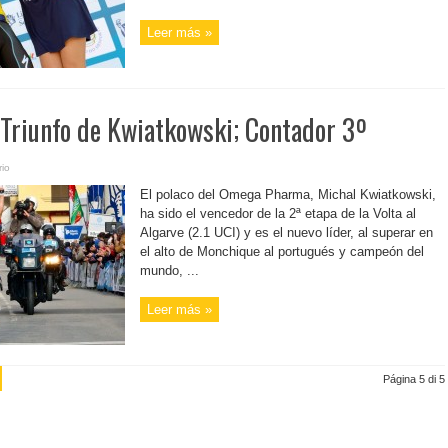
Leer más »
 Triunfo de Kwiatkowski; Contador 3º
io
El polaco del Omega Pharma, Michal Kwiatkowski,
ha sido el vencedor de la 2ª etapa de la Volta al
Algarve (2.1 UCI) y es el nuevo líder, al superar en
el alto de Monchique al portugués y campeón del
mundo, ...
Leer más »
Página 5 di 5