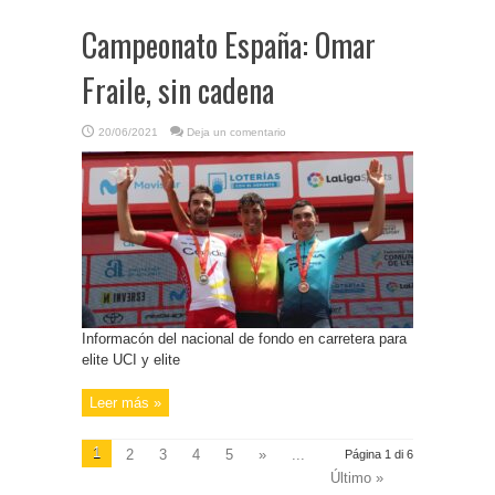
Campeonato España: Omar
Fraile, sin cadena
20/06/2021
Deja un comentario
Informacón del nacional de fondo en carretera para
elite UCI y elite
Leer más »
1
2
3
4
5
»
...
Página 1 di 6
Último »