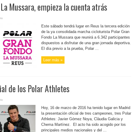
 La Mussara, empieza la cuenta atrás
io
Este sábado tendrá lugar en Reus la tercera edición
de la ya consolidada marcha cicloturista Polar Gran
Fondo La Mussara que reunirá a 6.342 participantes
dispuestos a disfrutar de una gran jornada deportiva.
El día previo a la prueba, Polar ...
Leer más »
ial de los Polar Athletes
io
Hoy, 16 de marzo de 2016 ha tenido lugar en Madrid
la presentación oficial de tres campeones, tres Polar
Athletes: Javier Gómez Noya, Clàudia Galicia y
Chema Martínez. El acto ha sido acogido por los
principales medios nacionales y del ...