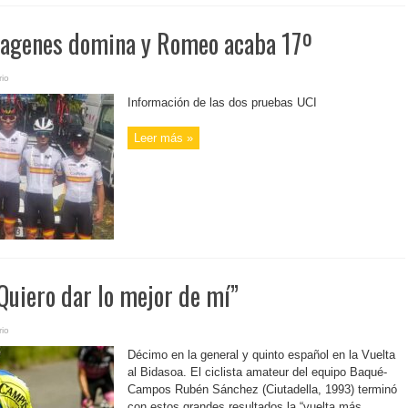
Hagenes domina y Romeo acaba 17º
io
Información de las dos pruebas UCI
Leer más »
Quiero dar lo mejor de mí”
io
Décimo en la general y quinto español en la Vuelta
al Bidasoa. El ciclista amateur del equipo Baqué-
Campos Rubén Sánchez (Ciutadella, 1993) terminó
con estos grandes resultados la “vuelta más