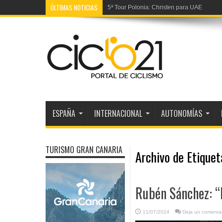
ÚLTIMAS NOTICIAS
5ª Tour Polonia: Christen para UAE
4ª Vuelta Burgos: La segunda de Brennan
ESPAÑA
INTERNACIONAL
AUTONOMÍAS
TURISMO GRAN CANARIA
Archivo de Etique
Rubén Sánchez: “E
11/07/2024
Deja un comentar