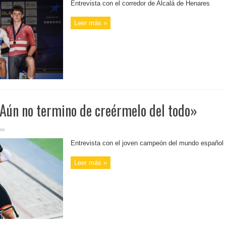
Entrevista con el corredor de Alcalá de Henares
Leer más »
Aún no termino de creérmelo del todo»
io
Entrevista con el joven campeón del mundo español
Leer más »