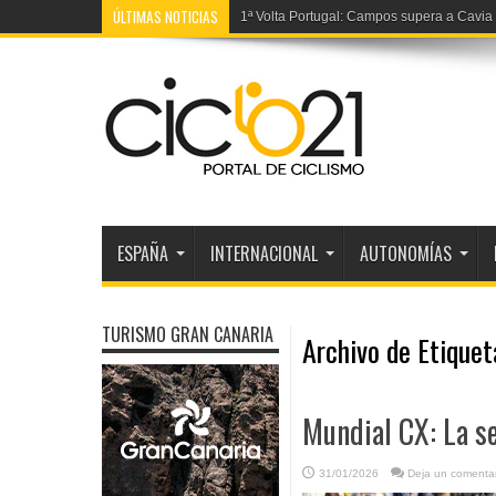
ÚLTIMAS NOTICIAS
1ª Volta Portugal: Campos supera a Cavia
ESPAÑA
INTERNACIONAL
AUTONOMÍAS
TURISMO GRAN CANARIA
Archivo de Etique
Mundial CX: La s
31/01/2026
Deja un comentar