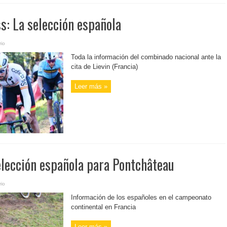
s: La selección española
io
Toda la información del combinado nacional ante la
cita de Lievin (Francia)
Leer más »
elección española para Pontchâteau
io
Información de los españoles en el campeonato
continental en Francia
Leer más »