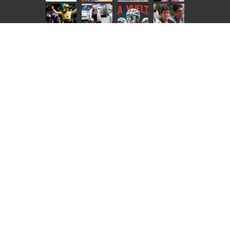
NOTICIAS EN IMÁGENES | INTERNACIONAL
© Ciclo21 2026, todos los derechos reservados |
Aviso Legal
|
Política de Cookies
|
Tarifas de publicidad