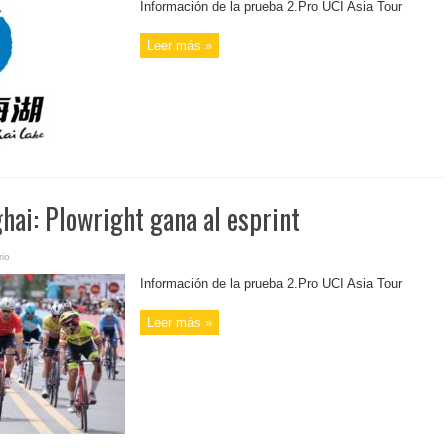
Información de la prueba 2.Pro UCI Asia Tour
Leer más »
hai: Plowright gana al esprint
io
Información de la prueba 2.Pro UCI Asia Tour
Leer más »