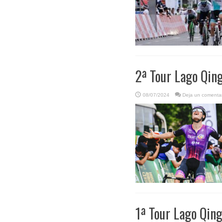
2ª Tour Lago Qin
08/07/2024
Deja un comentar
1ª Tour Lago Qing