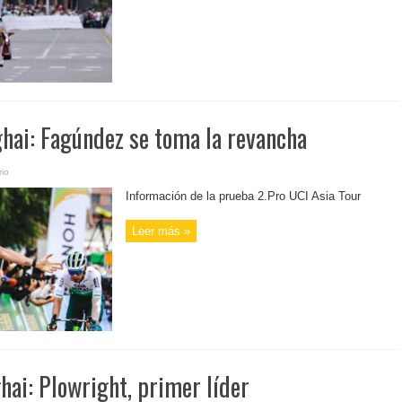
ghai: Fagúndez se toma la revancha
io
Información de la prueba 2.Pro UCI Asia Tour
Leer más »
hai: Plowright, primer líder