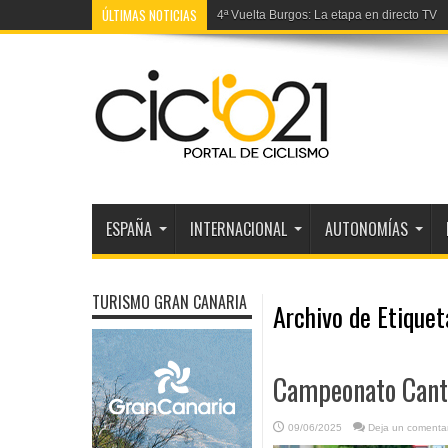
ÚLTIMAS NOTICIAS
4ª Vuelta Burgos: La etapa en directo TV
ESPAÑA
INTERNACIONAL
AUTONOMÍAS
TURISMO GRAN CANARIA
Archivo de Etique
Campeonato Canta
09/06/2025
Deja un comentar