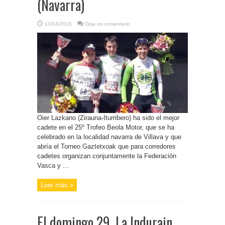
(Navarra)
13/04/2015
Deja un comentario
Oier Lazkano (Zirauna-Iturribero) ha sido el mejor
cadete en el 25º Trofeo Beola Motor, que se ha
celebrado en la localidad navarra de Villava y que
abría el Torneo Gaztetxoak que para corredores
cadetes organizan conjuntamente la Federación
Vasca y ...
Leer más »
El domingo 29, La Indurain