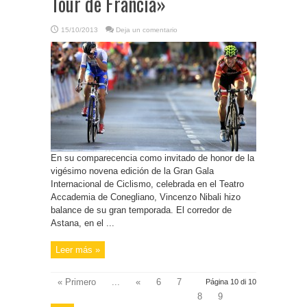
Tour de Francia»
15/10/2013
Deja un comentario
En su comparecencia como invitado de honor de la
vigésimo novena edición de la Gran Gala
Internacional de Ciclismo, celebrada en el Teatro
Accademia de Conegliano, Vincenzo Nibali hizo
balance de su gran temporada. El corredor de
Astana, en el ...
Leer más »
« Primero
...
«
6
7
Página 10 di 10
8
9