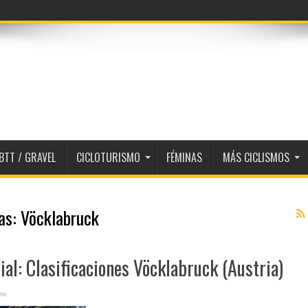
BTT / GRAVEL
CICLOTURISMO
FÉMINAS
MÁS CICLISMOS
tas:
Vöcklabruck
al: Clasificaciones Vöcklabruck (Austria)
io