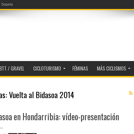
o Sopela
BTT / GRAVEL
CICLOTURISMO
FÉMINAS
MÁS CICLISMOS
tas:
Vuelta al Bidasoa 2014
asoa en Hondarribia: vídeo-presentación
io