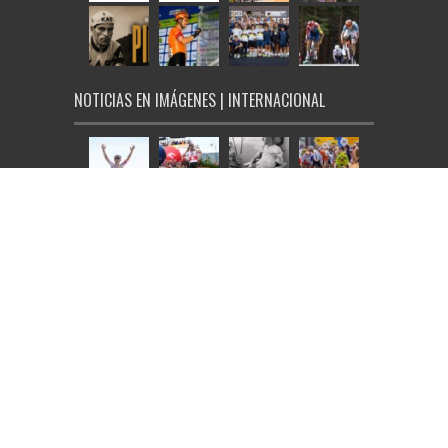
NOTICIAS EN IMÁGENES | INTERNACIONAL
© Ciclo21 2026, todos los derechos reservados |
Aviso Legal
|
Política de Cookies
|
Tarifas de publicidad