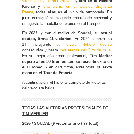
victoria en la Tirreno-Adriático
, otra en la Nokere
Koerse y
una última en la Clásica Brujas-La
Panne
, todas ellas en el inicio de temporada. En
junio consiguió su segundo entorchado nacional y
en agosto la medalla de bronce en el Europeo.
En
2023
, y con el maillot de
Soudal, su actual
equipo, firma 11 victorias
. En 2024 alcanza las
14, incluyendo
su tercera Nokere Koerse
consecutiva y hasta
tres etapas del Giro de Italia
.
En su mejor año como profesional,
Tim Merlier
superó a los 50 triunfos con su reciente éxito en
el Europeo
. Y en 2026 firma, entre otras, su
sexta
etapa en el Tour de Francia.
A continuación, el historial completo de victorias
del velocista belga:
TODAS LAS VICTORIAS PROFESIONALES DE
TIM MERLIER
2026 / SOUDAL (9 victorias año / 77 total)