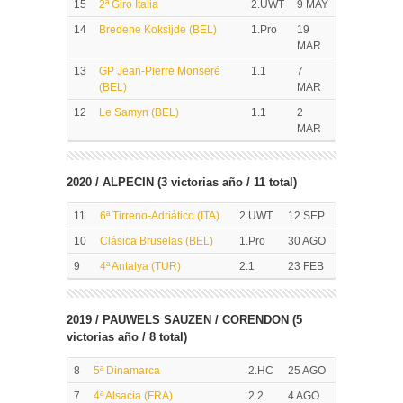
15
2ª Giro Italia
2.UWT
9 MAY
14
Bredene Koksijde (BEL)
1.Pro
19
MAR
13
GP Jean-Pierre Monseré
1.1
7
(BEL)
MAR
12
Le Samyn (BEL)
1.1
2
MAR
2020 / ALPECIN (3 victorias año / 11 total)
11
6ª Tirreno-Adriático (ITA)
2.UWT
12 SEP
10
Clásica Bruselas (BEL)
1.Pro
30 AGO
9
4ª Antalya (TUR)
2.1
23 FEB
2019 / PAUWELS SAUZEN / CORENDON (5
victorias año / 8 total)
8
5ª Dinamarca
2.HC
25 AGO
7
4ª Alsacia (FRA)
2.2
4 AGO