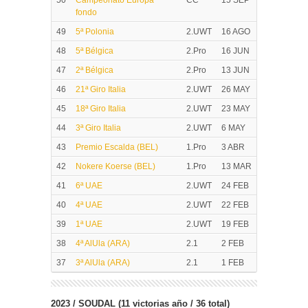
50
Campeonato Europa
CC
15 SEP
fondo
49
5ª Polonia
2.UWT
16 AGO
48
5ª Bélgica
2.Pro
16 JUN
47
2ª Bélgica
2.Pro
13 JUN
46
21ª Giro Italia
2.UWT
26 MAY
45
18ª Giro Italia
2.UWT
23 MAY
44
3ª Giro Italia
2.UWT
6 MAY
43
Premio Escalda (BEL)
1.Pro
3 ABR
42
Nokere Koerse (BEL)
1.Pro
13 MAR
41
6ª UAE
2.UWT
24 FEB
40
4ª UAE
2.UWT
22 FEB
39
1ª UAE
2.UWT
19 FEB
38
4ª AlUla (ARA)
2.1
2 FEB
37
3ª AlUla (ARA)
2.1
1 FEB
2023 / SOUDAL (11 victorias año / 36 total)