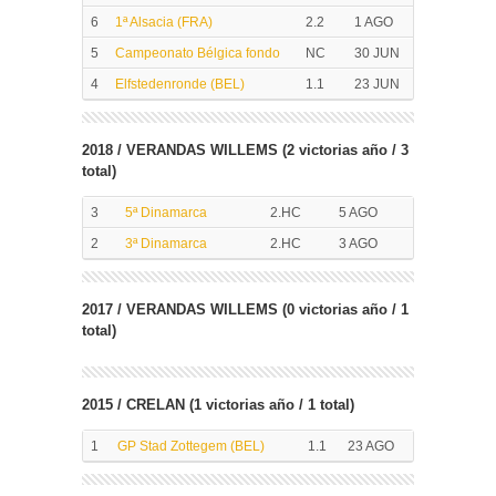
6
1ª Alsacia (FRA)
2.2
1 AGO
5
Campeonato Bélgica fondo
NC
30 JUN
4
Elfstedenronde (BEL)
1.1
23 JUN
2018 / VERANDAS WILLEMS (2 victorias año / 3
total)
3
5ª Dinamarca
2.HC
5 AGO
2
3ª Dinamarca
2.HC
3 AGO
2017 / VERANDAS WILLEMS (0 victorias año / 1
total)
2015 / CRELAN (1 victorias año / 1 total)
1
GP Stad Zottegem (BEL)
1.1
23 AGO