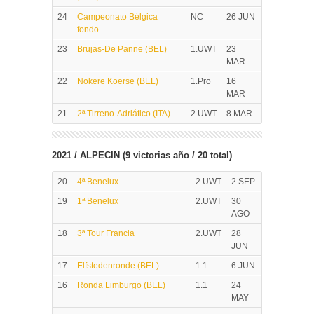
24
Campeonato Bélgica
NC
26 JUN
fondo
23
Brujas-De Panne (BEL)
1.UWT
23
MAR
22
Nokere Koerse (BEL)
1.Pro
16
MAR
21
2ª Tirreno-Adriático (ITA)
2.UWT
8 MAR
2021 / ALPECIN (9 victorias año / 20 total)
20
4ª Benelux
2.UWT
2 SEP
19
1ª Benelux
2.UWT
30
AGO
18
3ª Tour Francia
2.UWT
28
JUN
17
Elfstedenronde (BEL)
1.1
6 JUN
16
Ronda Limburgo (BEL)
1.1
24
MAY