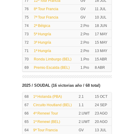
77
12ª Tour Francia
GV
16 JUL
76
8ª Tour Francia
GV
11 JUL
75
7ª Tour Francia
GV
10 JUL
74
2ª Bélgica
2.Pro
18 JUN
73
5ª Hungría
2.Pro
17 MAY
72
3ª Hungría
2.Pro
15 MAY
71
1ª Hungría
2.Pro
13 MAY
70
Ronda Limburgo (BEL)
1.Pro
15 ABR
69
Premio Escalda (BEL)
1.Pro
8 ABR
2025 / SOUDAL (16 victorias año / 68 total)
68
1ª Holanda (PBA)
2.1
15 OCT
67
Circuito Houtland (BEL)
1.1
24 SEP
66
4ª Renewi Tour
2.UWT
23 AGO
65
1ª Renewi (BEL)
2.UWT
20 AGO
64
9ª Tour Francia
GV
13 JUL