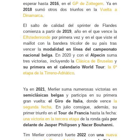
esperar hasta
2016
, en el
GP de Zottegem
. Ya en
2018
sumó otros dos triunfos en la
Vuelta a
Dinamarca
.
El salto de calidad del sprinter de Flandes
comienza a partir de
2019
, año en el que vence la
Elfstedenronde
por primera vez y en el que viste el
maillot con la bandera tricolor de su país tras
vencer la
modalidad en línea del campeonato
nacional belga
. En 2020 y con el
Alpecin
suma
tres victorias, incluyendo la
Clásica de Bruselas
y
su primera en el calendario World Tour
:
la 6ª
etapa de la Tirreno-Adriático
.
Ya en
2021
, Merlier suma numerosas victorias en
semiclásicas belgas
y participa en su primera
gran vuelta:
el Giro de Italia
, donde vence
la
segunda fecha
. En julio consigue, además, su
primer triunfo en el
Tour de Francia
hasta la fecha:
una victoria en la tercera etapa
de la ronda gala
por
delante de Jasper Philipsen y Nacer Bouhanni.
Tim Merlier comenzó fuerte
2022
con
una
nueva