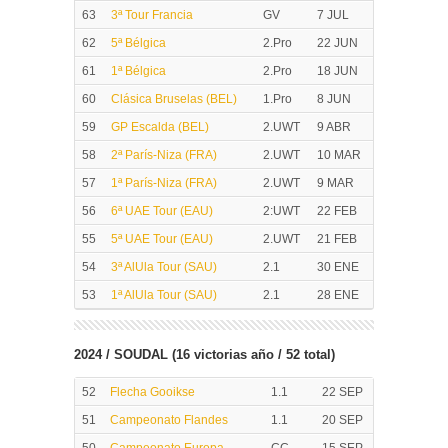
63
3ª Tour Francia
GV
7 JUL
62
5ª Bélgica
2.Pro
22 JUN
61
1ª Bélgica
2.Pro
18 JUN
60
Clásica Bruselas (BEL)
1.Pro
8 JUN
59
GP Escalda (BEL)
2.UWT
9 ABR
58
2ª París-Niza (FRA)
2.UWT
10 MAR
57
1ª París-Niza (FRA)
2.UWT
9 MAR
56
6ª UAE Tour (EAU)
2:UWT
22 FEB
55
5ª UAE Tour (EAU)
2.UWT
21 FEB
54
3ª AlUla Tour (SAU)
2.1
30 ENE
53
1ª AlUla Tour (SAU)
2.1
28 ENE
2024 / SOUDAL (16 victorias año / 52 total)
52
Flecha Gooikse
1.1
22 SEP
51
Campeonato Flandes
1.1
20 SEP