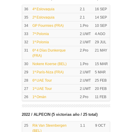
36
4ª Eslovaquia
2.1
16 SEP
35
2ª Eslovaquia
2.1
14 SEP
34
GP Fourmies (FRA)
1.Pro
10 SEP
33
7ª Polonia
2.UWT
4 AGO
32
1ª Polonia
2.UWT
29 JUL
31
6ª 4 Días Dunkerque
2.Pro
21 MAY
(FRA)
30
Nokere Koerse (BEL)
1.Pro
15 MAR
29
1ª París-Niza (FRA)
2.UWT
5 MAR
28
6ª UAE Tour
2.UWT
25 FEB
27
1ª UAE Tour
2.UWT
20 FEB
26
1ª Omán
2.Pro
11 FEB
2022 / ALPECIN (5 victorias año / 25 total)
25
Rik Van Steenbergen
1.1
9 OCT
(BEL)