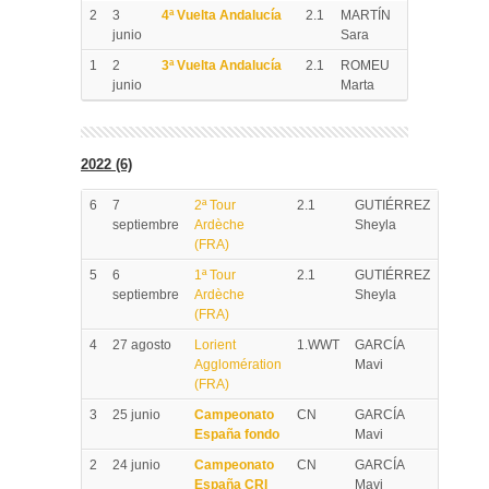
2
3
4ª Vuelta Andalucía
2.1
MARTÍN
junio
Sara
1
2
3ª Vuelta Andalucía
2.1
ROMEU
junio
Marta
2022 (6)
6
7
2ª Tour
2.1
GUTIÉRREZ
septiembre
Ardèche
Sheyla
(FRA)
5
6
1ª Tour
2.1
GUTIÉRREZ
septiembre
Ardèche
Sheyla
(FRA)
4
27 agosto
Lorient
1.WWT
GARCÍA
Agglomération
Mavi
(FRA)
3
25 junio
Campeonato
CN
GARCÍA
España fondo
Mavi
2
24 junio
Campeonato
CN
GARCÍA
España CRI
Mavi