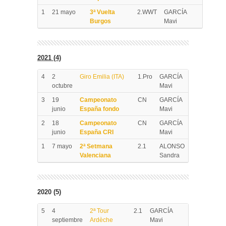
1
21 mayo
3ª Vuelta
2.WWT
GARCÍA
Burgos
Mavi
2021 (4)
4
2
Giro Emilia (ITA)
1.Pro
GARCÍA
octubre
Mavi
3
19
Campeonato
CN
GARCÍA
junio
España fondo
Mavi
2
18
Campeonato
CN
GARCÍA
junio
España CRI
Mavi
1
7 mayo
2ª Setmana
2.1
ALONSO
Valenciana
Sandra
2020 (5)
5
4
2ª Tour
2.1
GARCÍA
septiembre
Ardèche
Mavi