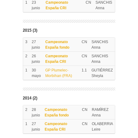
1
23
Campeonato
CN
SANCHIS
junio
España CRI
Anna
2015 (3)
3
27
Campeonato
CN
SANCHIS
junio
España fondo
Anna
2
26
Campeonato
CN
SANCHIS
junio
España CRI
Anna
1
30
GP Plumelec-
1.1
GUTIÉRREZ
mayo
Morbihan (FRA)
Sheyla
2014 (2)
2
28
Campeonato
CN
RAMÍREZ
junio
España fondo
Anna
1
27
Campeonato
CN
OLABERRIA
junio
España CRI
Leire