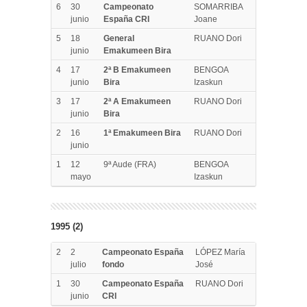
6
30
Campeonato
SOMARRIBA
junio
España CRI
Joane
5
18
General
RUANO Dori
junio
Emakumeen Bira
4
17
2ª B Emakumeen
BENGOA
junio
Bira
Izaskun
3
17
2ª A Emakumeen
RUANO Dori
junio
Bira
2
16
1ª Emakumeen Bira
RUANO Dori
junio
1
12
9ª Aude (FRA)
BENGOA
mayo
Izaskun
1995 (2)
2
2
Campeonato España
LÓPEZ María
julio
fondo
José
1
30
Campeonato España
RUANO Dori
junio
CRI