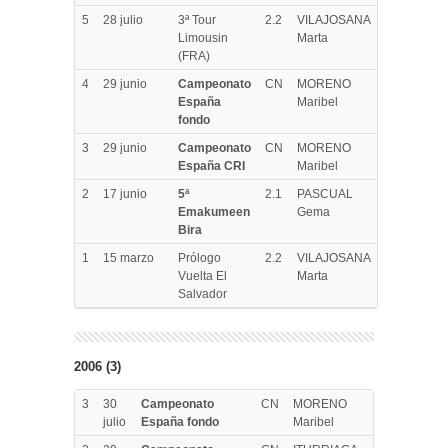
5
28 julio
3ª Tour
2.2
VILAJOSANA
Limousin
Marta
(FRA)
4
29 junio
Campeonato
CN
MORENO
España
Maribel
fondo
3
29 junio
Campeonato
CN
MORENO
España CRI
Maribel
2
17 junio
5ª
2.1
PASCUAL
Emakumeen
Gema
Bira
1
15 marzo
Prólogo
2.2
VILAJOSANA
Vuelta El
Marta
Salvador
2006 (3)
3
30
Campeonato
CN
MORENO
julio
España fondo
Maribel