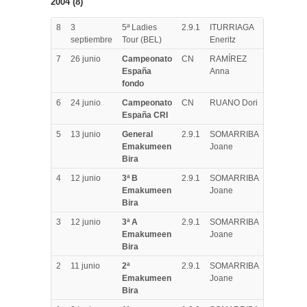
2004 (8)
8
3
5ª Ladies
2.9.1
ITURRIAGA
septiembre
Tour (BEL)
Eneritz
7
26 junio
Campeonato
CN
RAMÍREZ
España
Anna
fondo
6
24 junio
Campeonato
CN
RUANO Dori
España CRI
5
13 junio
General
2.9.1
SOMARRIBA
Emakumeen
Joane
Bira
4
12 junio
3ª B
2.9.1
SOMARRIBA
Emakumeen
Joane
Bira
3
12 junio
3ª A
2.9.1
SOMARRIBA
Emakumeen
Joane
Bira
2
11 junio
2ª
2.9.1
SOMARRIBA
Emakumeen
Joane
Bira