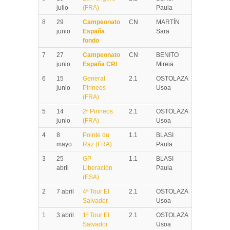
julio
(FRA)
Paula
8
29
Campeonato
CN
MARTÍN
junio
España
Sara
fondo
7
27
Campeonato
CN
BENITO
junio
España CRI
Mireia
6
15
General
2.1
OSTOLAZA
junio
Pirineos
Usoa
(FRA)
5
14
2ª Pirineos
2.1
OSTOLAZA
junio
(FRA)
Usoa
4
8
Pointe du
1.1
BLASI
mayo
Raz (FRA)
Paula
3
25
GP
1.1
BLASI
abril
Liberación
Paula
(ESA)
2
7 abril
4ª Tour El
2.1
OSTOLAZA
Salvador
Usoa
1
3 abril
1ª Tour El
2.1
OSTOLAZA
Salvador
Usoa