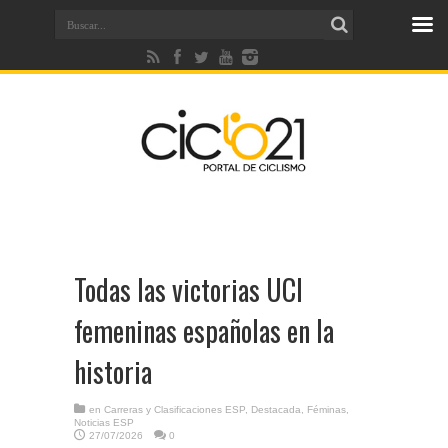
Todas las victorias UCI
femeninas españolas en la
historia
en
Carreras y Clasificaciones ESP
,
Destacada
,
Féminas
,
Noticias ESP
27/07/2026
0