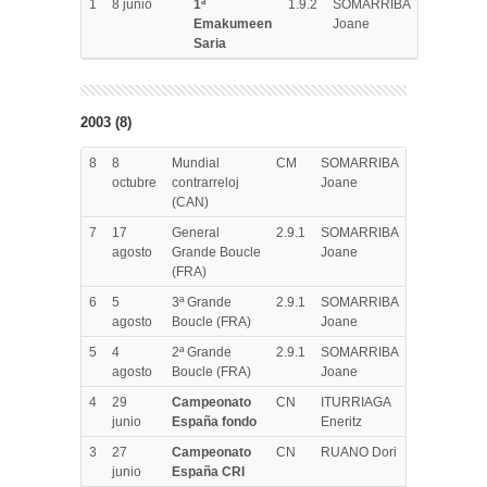
1
8 junio
1ª
1.9.2
SOMARRIBA
Emakumeen
Joane
Saria
2003 (8)
8
8
Mundial
CM
SOMARRIBA
octubre
contrarreloj
Joane
(CAN)
7
17
General
2.9.1
SOMARRIBA
agosto
Grande Boucle
Joane
(FRA)
6
5
3ª Grande
2.9.1
SOMARRIBA
agosto
Boucle (FRA)
Joane
5
4
2ª Grande
2.9.1
SOMARRIBA
agosto
Boucle (FRA)
Joane
4
29
Campeonato
CN
ITURRIAGA
junio
España fondo
Eneritz
3
27
Campeonato
CN
RUANO Dori
junio
España CRI