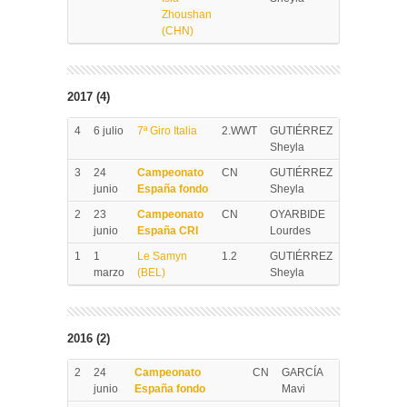
Zhoushan
(CHN)
2017 (4)
4
6 julio
7ª Giro Italia
2.WWT
GUTIÉRREZ
Sheyla
3
24
Campeonato
CN
GUTIÉRREZ
junio
España fondo
Sheyla
2
23
Campeonato
CN
OYARBIDE
junio
España CRI
Lourdes
1
1
Le Samyn
1.2
GUTIÉRREZ
marzo
(BEL)
Sheyla
2016 (2)
2
24
Campeonato
CN
GARCÍA
junio
España fondo
Mavi