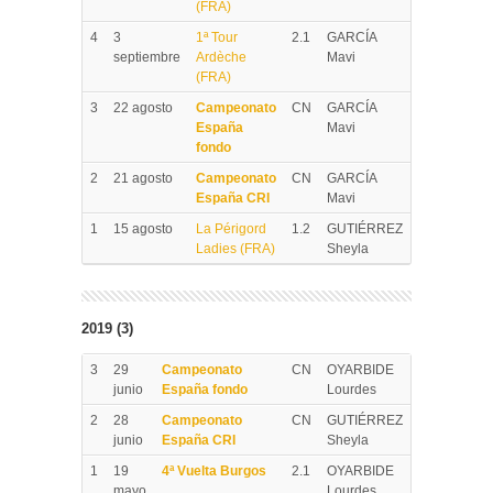
(FRA)
4
3
1ª Tour
2.1
GARCÍA
septiembre
Ardèche
Mavi
(FRA)
3
22 agosto
Campeonato
CN
GARCÍA
España
Mavi
fondo
2
21 agosto
Campeonato
CN
GARCÍA
España CRI
Mavi
1
15 agosto
La Périgord
1.2
GUTIÉRREZ
Ladies (FRA)
Sheyla
2019 (3)
3
29
Campeonato
CN
OYARBIDE
junio
España fondo
Lourdes
2
28
Campeonato
CN
GUTIÉRREZ
junio
España CRI
Sheyla
1
19
4ª Vuelta Burgos
2.1
OYARBIDE
mayo
Lourdes