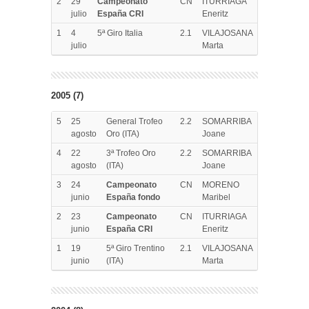
2
29
Campeonato
CN
ITURRIAGA
julio
España CRI
Eneritz
1
4
5ª Giro Italia
2.1
VILAJOSANA
julio
Marta
2005 (7)
5
25
General Trofeo
2.2
SOMARRIBA
agosto
Oro (ITA)
Joane
4
22
3ª Trofeo Oro
2.2
SOMARRIBA
agosto
(ITA)
Joane
3
24
Campeonato
CN
MORENO
junio
España fondo
Maribel
2
23
Campeonato
CN
ITURRIAGA
junio
España CRI
Eneritz
1
19
5ª Giro Trentino
2.1
VILAJOSANA
junio
(ITA)
Marta