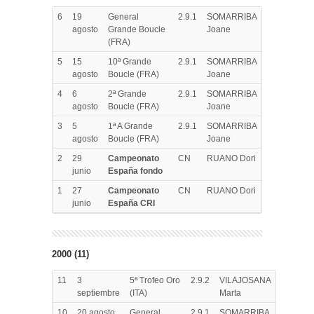
6
19
General
2.9.1
SOMARRIBA
agosto
Grande Boucle
Joane
(FRA)
5
15
10ª Grande
2.9.1
SOMARRIBA
agosto
Boucle (FRA)
Joane
4
6
2ª Grande
2.9.1
SOMARRIBA
agosto
Boucle (FRA)
Joane
3
5
1ª A Grande
2.9.1
SOMARRIBA
agosto
Boucle (FRA)
Joane
2
29
Campeonato
CN
RUANO Dori
junio
España fondo
1
27
Campeonato
CN
RUANO Dori
junio
España CRI
2000 (11)
11
3
5ª Trofeo Oro
2.9.2
VILAJOSANA
septiembre
(ITA)
Marta
10
20 agosto
General
2.9.1
SOMARRIBA