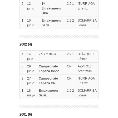
2
12
1ª
2.9.1
ITURRIAGA
junio
Emakumeen
Eneritz
Bira
1
10
Emakumeen
1.9.2
SOMARRIBA
junio
Saria
Joane
2002 (4)
4
14
9ª Giro Italia
2.9.1
BLÁZQUEZ
julio
Fátima
3
29
Campeonato
CN
AZPIROZ
junio
España fondo
Arantzazu
2
27
Campeonato
CN
ITURRIAGA
junio
España CRI
Eneritz
1
18
Emakumeen
1.9.2
SOMARRIBA
mayo
Saria
Joane
2001 (6)