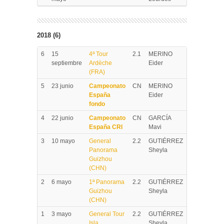
2018 (6)
6
15
4ª Tour
2.1
MERINO
septiembre
Ardèche
Eider
(FRA)
5
23 junio
Campeonato
CN
MERINO
España
Eider
fondo
4
22 junio
Campeonato
CN
GARCÍA
España CRI
Mavi
3
10 mayo
General
2.2
GUTIÉRREZ
Panorama
Sheyla
Guizhou
(CHN)
2
6 mayo
1ª Panorama
2.2
GUTIÉRREZ
Guizhou
Sheyla
(CHN)
1
3 mayo
General Tour
2.2
GUTIÉRREZ
Isla
Sheyla