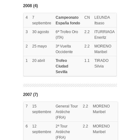
2008 (4)
4
7
Campeonato
CN
LEUNDA
septiembre
España fondo
Itsaso
3
30 agosto
6ª Trofeo Oro
2.2
ITURRIAGA
(ITA)
Eneritz
2
25 mayo
3ª Vuelta
2.2
MORENO
Occidente
Maribel
1
20 abril
Trofeo
1.1
TIRADO
Ciudad
Silvia
Sevilla
2007 (7)
7
15
General Tour
2.2
MORENO
septiembre
Ardèche
Maribel
(FRA)
6
12
2ª Tour
2.2
MORENO
septiembre
Ardèche
Maribel
(FRA)