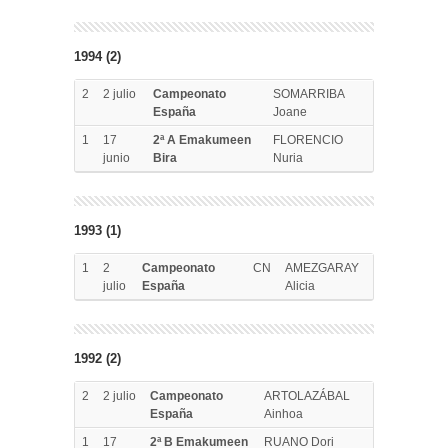
1994 (2)
2
2 julio
Campeonato
SOMARRIBA
España
Joane
1
17
2ª A Emakumeen
FLORENCIO
junio
Bira
Nuria
1993 (1)
1
2
Campeonato
CN
AMEZGARAY
julio
España
Alicia
1992 (2)
2
2 julio
Campeonato
ARTOLAZÁBAL
España
Ainhoa
1
17
2ª B Emakumeen
RUANO Dori