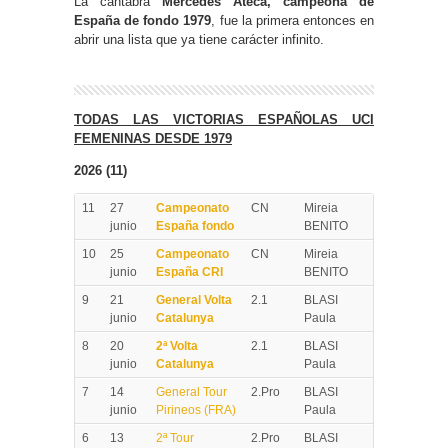
La cántabra
Mercedes Ateca, campeona de
España de fondo 1979
, fue la primera entonces en
abrir una lista que ya tiene carácter infinito.
TODAS LAS VICTORIAS ESPAÑOLAS UCI
FEMENINAS DESDE 1979
2026 (11)
11
27
Campeonato
CN
Mireia
junio
España fondo
BENITO
10
25
Campeonato
CN
Mireia
junio
España CRI
BENITO
9
21
General Volta
2.1
BLASI
junio
Catalunya
Paula
8
20
2ª Volta
2.1
BLASI
junio
Catalunya
Paula
7
14
General Tour
2.Pro
BLASI
junio
Pirineos (FRA)
Paula
6
13
2ª Tour
2.Pro
BLASI