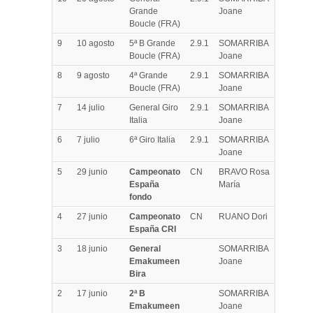
Grande
Joane
Boucle (FRA)
9
10 agosto
5ª B Grande
2.9.1
SOMARRIBA
Boucle (FRA)
Joane
8
9 agosto
4ª Grande
2.9.1
SOMARRIBA
Boucle (FRA)
Joane
7
14 julio
General Giro
2.9.1
SOMARRIBA
Italia
Joane
6
7 julio
6ª Giro Italia
2.9.1
SOMARRIBA
Joane
5
29 junio
Campeonato
CN
BRAVO Rosa
España
María
fondo
4
27 junio
Campeonato
CN
RUANO Dori
España CRI
3
18 junio
General
SOMARRIBA
Emakumeen
Joane
Bira
2
17 junio
2ª B
SOMARRIBA
Emakumeen
Joane