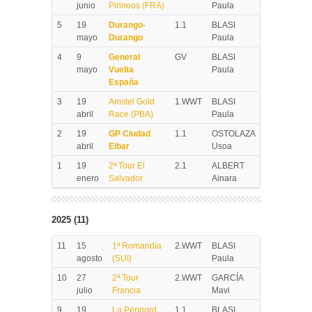
junio
Pirineos (FRA)
Paula
5
19
Durango-
1.1
BLASI
mayo
Durango
Paula
4
9
General
GV
BLASI
mayo
Vuelta
Paula
España
3
19
Amstel Gold
1.WWT
BLASI
abril
Race (PBA)
Paula
2
19
GP Ciudad
1.1
OSTOLAZA
abril
Eibar
Usoa
1
19
2ª Tour El
2.1
ALBERT
enero
Salvador
Ainara
2025 (11)
11
15
1ª Romandía
2.WWT
BLASI
agosto
(SUI)
Paula
10
27
2ª Tour
2.WWT
GARCÍA
julio
Francia
Mavi
9
19
La Périgord
1.1
BLASI