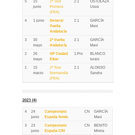
5
15
2ª Tour
2.1
OSTOLAZA
junio
Pirineos
Usoa
(FRA)
4
1 junio
General
2.1
GARCÍA
Vuelta
Mavi
Andalucía
3
30
2ª Vuelta
2.1
GARCÍA
mayo
Andalucía
Mavi
2
26
GP Ciudad
1.Pro
BLANCO
mayo
Eibar
Iurani
1
15
2ª Tour
2.1
ALONSO
marzo
Normandía
Sandra
(FRA)
2023 (4)
4
24
Campeonato
CN
GARCÍA
junio
España fondo
Mavi
3
23
Campeonato
CN
BENITO
junio
España CRI
Mireia