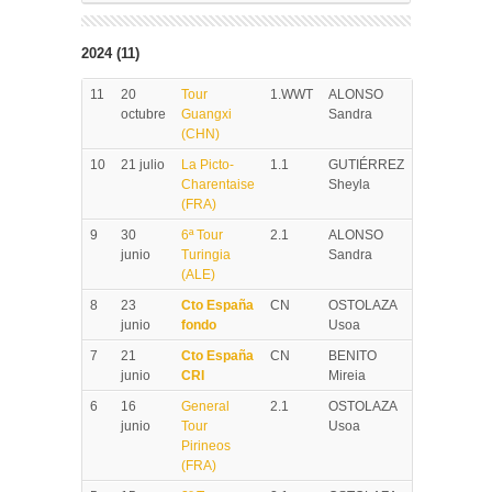
2024 (11)
11
20
Tour
1.WWT
ALONSO
octubre
Guangxi
Sandra
(CHN)
10
21 julio
La Picto-
1.1
GUTIÉRREZ
Charentaise
Sheyla
(FRA)
9
30
6ª Tour
2.1
ALONSO
junio
Turingia
Sandra
(ALE)
8
23
Cto España
CN
OSTOLAZA
junio
fondo
Usoa
7
21
Cto España
CN
BENITO
junio
CRI
Mireia
6
16
General
2.1
OSTOLAZA
junio
Tour
Usoa
Pirineos
(FRA)