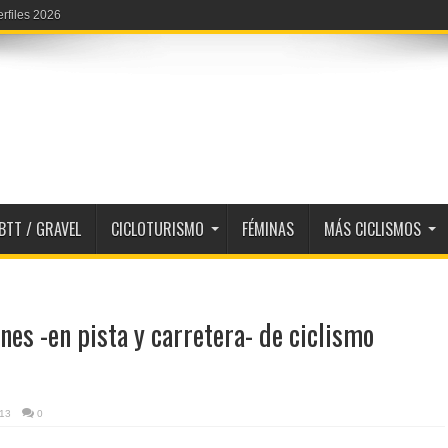
erfiles 2026
BTT / GRAVEL
CICLOTURISMO
FÉMINAS
MÁS CICLISMOS
es -en pista y carretera- de ciclismo
013
0