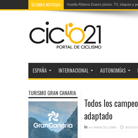
ÚLTIMAS NOTICIAS
Vuelta Ribera Duero júnior: TV, etapas y p
2ª Volta Portugal: La etapa en directo TV
ESPAÑA
INTERNACIONAL
AUTONOMÍAS
TURISMO GRAN CANARIA
Todos los campeon
adaptado
en
PARACICLISMO
30/05/2