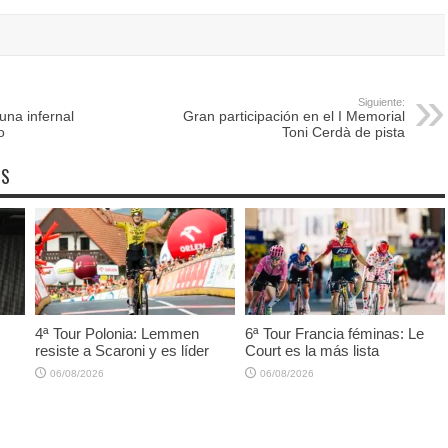
Siguiente:
una infernal
Gran participación en el I Memorial
o
Toni Cerdà de pista
OS
4ª Tour Polonia: Lemmen
6ª Tour Francia féminas: Le
resiste a Scaroni y es líder
Court es la más lista
06/08/2026
06/08/2026