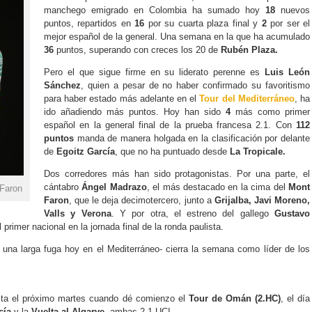
manchego emigrado en Colombia ha sumado hoy
18
nuevos
puntos, repartidos en
16
por su cuarta plaza final y
2
por ser el
mejor español de la general. Una semana en la que ha acumulado
36
puntos, superando con creces los 20 de
Rubén Plaza.
Pero el que sigue firme en su liderato perenne es
Luis León
Sánchez
, quien a pesar de no haber confirmado su favoritismo
para haber estado más adelante en el
Tour del Mediterráneo
, ha
ido añadiendo más puntos. Hoy han sido
4
más como primer
español en la general final de la prueba francesa 2.1. Con
112
puntos
manda de manera holgada en la clasificación por delante
de
Egoitz García
, que no ha puntuado desde
La Tropicale.
Dos corredores más han sido protagonistas. Por una parte, el
cántabro
Ángel Madrazo
, el más destacado en la cima del
Mont
 Faron
Faron
, que le deja decimotercero, junto a
Grijalba, Javi Moreno,
Valls y Verona
. Y por otra, el estreno del gallego
Gustavo
l primer nacional en la jornada final de la ronda paulista.
 una larga fuga hoy en el Mediterráneo- cierra la semana como líder de los
ta el próximo martes cuando dé comienzo el
Tour de Omán (2.HC)
, el día
cía
y la
Vuelta al Algarve
, ambas 2.1 UCI.