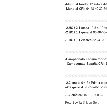
-Mundial fondo:
128-96-80-64
-Mundial CRI:
64-48-40-32-24 
-2.HC / 2.1 etapa
12-8-4 / Pri
-2.HC / 1.1 general
96-48-40–3
-1.HC / 1.1 clásica
32-24–20-1
-Campeonato España fondo
–
Campeonato España CRI:
1
-2.2 etapa:
6-4-2 / Primer espa
–
2.2 general:
48-24-20-16-12-
-1.2 clásica:
16-12-10–8-6 / P
Foto Sevilla © Ivan Sorti