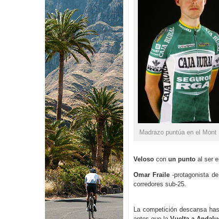
Madrazo puntúa en el Mont
Veloso
con
un punto
al ser e
Omar Fraile
-protagonista de
corredores sub-25.
La competición descansa has
antes que la
Vuelta a Andalu