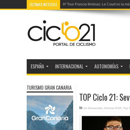
ÚLTIMAS NOTICIAS
6ª Tour Francia féminas: Le Court es la más
ESPAÑA
INTERNACIONAL
AUTONOMÍAS
TURISMO GRAN CANARIA
TOP Ciclo 21: Sev
en
Destacada
,
Noticias ESP
,
Top 