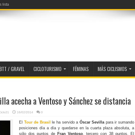
 lista
BTT / GRAVEL
CICLOTURISMO
FÉMINAS
MÁS CICLISMOS
illa acecha a Ventoso y Sánchez se distancia
Ciclo21
16/02/2014
0
El
Tour de Brasil
le ha servido a
Óscar Sevilla
para ir sumando
posiciones día a día y quedarse en la cuarta plaza absoluta, a
sólo dos puntos de
Fran Ventoso
, tercero con 38 puntos. El