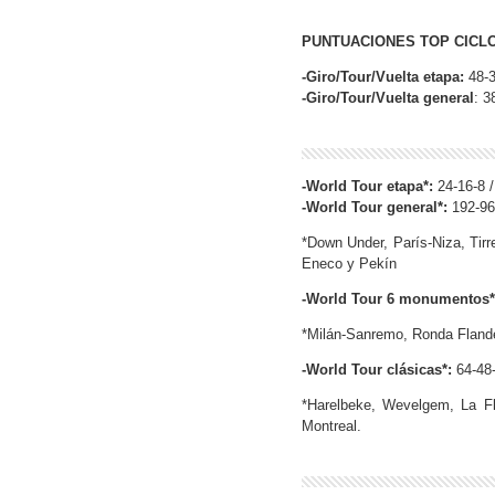
PUNTUACIONES TOP CICLO
-Giro/Tour/Vuelta etapa:
48-3
-Giro/Tour/Vuelta general
: 3
-World Tour etapa*:
24-16-8 /
-World Tour general*:
192-96-
*Down Under, París-Niza, Tirr
Eneco y Pekín
-World Tour 6 monumentos*
*Milán-Sanremo, Ronda Flande
-World Tour clásicas*:
64-48-
*Harelbeke, Wevelgem, La F
Montreal.