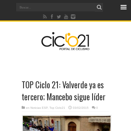
TOP Ciclo 21: Valverde ya es
tercero; Mancebo sigue líder
en
Noticias ESP
,
Top Ciclo21
03/02/2015
0