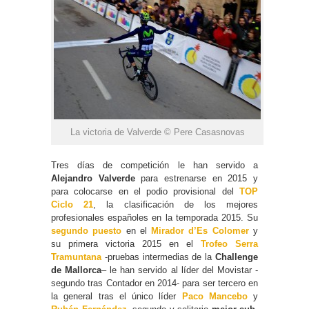
La victoria de Valverde © Pere Casasnovas
Tres días de competición le han servido a
Alejandro Valverde
para estrenarse en 2015 y
para colocarse en el podio provisional del
TOP
Ciclo 21
, la clasificación de los mejores
profesionales españoles en la temporada 2015. Su
segundo puesto
en el
Mirador d’Es Colomer
y
su primera victoria 2015 en el
Trofeo Serra
Tramuntana
-pruebas intermedias de la
Challenge
de Mallorca
– le han servido al líder del Movistar -
segundo tras Contador en 2014- para ser tercero en
la general tras el único líder
Paco Mancebo
y