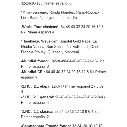
32-24-16-12 / Primer español 8
*Milán-Sanremo, Ronda Flandes, París-Roubaix, ,
Lieja-Bastoña-Lieja e Il Lombardía.
-World Tour clásicas*:
64-48-40-32-24-20-16-12-8-
6 / Primer español 4
*Harelbeke, Wevelgem, Amstel Gold Race, La
Flecha Valona, San Sebastián, Vattenfall, Oeste
Francia-Plouay, Québec y Montreal.
-Mundial fondo:
192-96-80-64-48-40-32-24-16-12 /
Primer español 8
-Mundial CRI:
64-48-40-32-24-20-16-12-8-6 / Primer
español 4
-2.HC / 2.1 etapa:
12-8-4 / Primer español 2 / Líder
4
-2.HC / 2.1 general:
96-48-40–32-24–20-16-12-8-4 /
Primer español 4
-1.HC / 1.1 clásica:
32-24-20-16-12-10-8-6-4-2 /
Primer español 2
-Campeonato España fondo:
32-24–20-16-12-10-