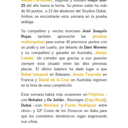
Rubén Fernández
, segundo y solitario
mejor sub-
25
del año hasta la fecha. Su primer saldo ha sido
de 60 puntos, a 13 del abulense del Skydive Dubai.
Ambos se encontrarán esta semana en la prueba
arábiga.
Su compañero y vecino murciano
José Joaquín
Rojas
también aprovechó las
pruebas
mallorquinas
para sumar 40 preciosos puntos con
un podio y ser cuarto, por delante de
Dani Moreno
y su compañero y ganador en Australia,
Juanjo
Lobato
. Un corredor que gracias a sus puestos
siempre está situado entre las diez primeras
plazas. El último balance ha dado lugar a que
Beñat Intxausti
en Baleares,
Amets Txurruka
en
Francia y
David de la Cruz
en Australia ingresen
en la lista de esta competición.
Esta semana habrá más ocasiones en
Filipinas
-
con
Nohales
y
De Julián
-, Bessèges (
Caja Rural
),
Dubai –
con
Movistar
y
Purito Rodríguez
entre
otros
–
y GP Costa de los Etruscos en Italia para
que los corredores domésticos sigan engrosando
sus cifras.