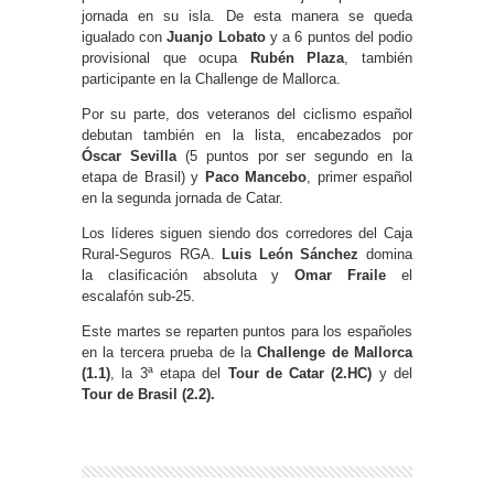
jornada en su isla. De esta manera se queda
igualado con
Juanjo Lobato
y a 6 puntos del podio
provisional que ocupa
Rubén Plaza
, también
participante en la Challenge de Mallorca.
Por su parte, dos veteranos del ciclismo español
debutan también en la lista, encabezados por
Óscar Sevilla
(5 puntos por ser segundo en la
etapa de Brasil) y
Paco Mancebo
, primer español
en la segunda jornada de Catar.
Los líderes siguen siendo dos corredores del Caja
Rural-Seguros RGA.
Luis León Sánchez
domina
la clasificación absoluta y
Omar Fraile
el
escalafón sub-25.
Este martes se reparten puntos para los españoles
en la tercera prueba de la
Challenge de Mallorca
(1.1)
, la 3ª etapa del
Tour de Catar (2.HC)
y del
Tour de Brasil (2.2).