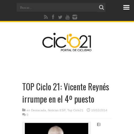
TOP Ciclo 21: Vicente Reynés
irrumpe en el 4º puesto
en
Destacada
,
Noticias ESP
,
Top Ciclo21
10/02/2014
0
El