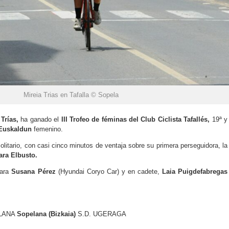
Mireia Trias en Tafalla © Sopela
Trías,
ha ganado el
III Trofeo de féminas del Club Ciclista Tafallés,
19ª y
Euskaldun
femenino.
olitario, con casi cinco minutos de ventaja sobre su primera perseguidora, la
ara Elbusto.
para
Susana Pérez
(Hyundai Coryo Car) y en cadete,
Laia Puigdefabregas
ELANA
Sopelana (Bizkaia)
S.D. UGERAGA