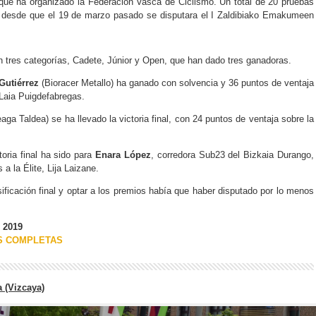
ue ha organizado la Federación Vasca de Ciclismo. Un total de 20 pruebas
 desde que el 19 de marzo pasado se disputara el I Zaldibiako Emakumeen
 tres categorías, Cadete, Júnior y Open, que han dado tres ganadoras.
Gutiérrez
(Bioracer Metallo) ha ganado con solvencia y 36 puntos de ventaja
 Laia Puigdefabregas.
ga Taldea) se ha llevado la victoria final, con 24 puntos de ventaja sobre la
oria final ha sido para
Enara López
, corredora Sub23 del Bizkaia Durango,
a la Élite, Lija Laizane.
sificación final y optar a los premios había que haber disputado por lo menos
 2019
ES COMPLETAS
a (Vizcaya)