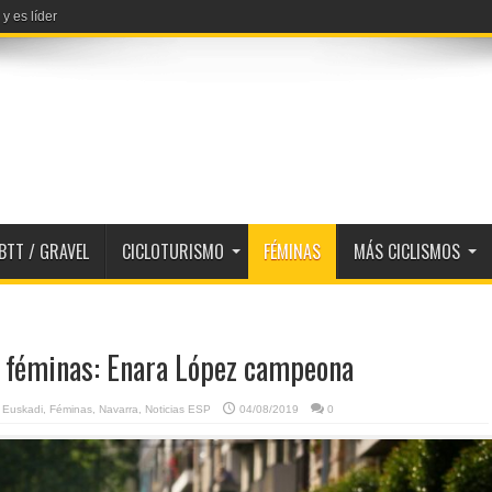
y es líder
 lista
BTT / GRAVEL
CICLOTURISMO
FÉMINAS
MÁS CICLISMOS
 féminas: Enara López campeona
,
Euskadi
,
Féminas
,
Navarra
,
Noticias ESP
04/08/2019
0