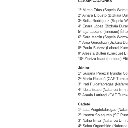
CLASIFICACIONES
1ª Mireia Trias (Sopela Wome
2ª Ainara Elbusto (Bizkaia Dur
3ª Sofía Rodríguez (Sopela 
4ª Enara López (Bizkaia Dura
5ª Lija Laizane (Eneicue) Élite
6ª Sara Martín (Sopela Womw
7ª Aroa Gorostiza (Bizkaia D
8ª Paula Suárez (Laboral Kutx
9ª Alessia Bulleri (Eneicue) Él
10ª Ziortza Isasi (eneicue) Éli
Júnior
1ª Susana Pérez (Hyundai Cor
2ª María Roselló (CAF Turnkey
3ª Irati Puidefabregas (Nafarr
4ª Idoia Eraso (Nafarroa Ermi
5ª Amaia Lartitegi /CAF Turnk
Cadete
1ª Laia Puigdefabregas (Nafar
2ª Irantzu Solaguren (SC Punt
3ª Nahia Imaz (Nafarroa Ermit
4ª Saioa Orgambide (Nafarroa