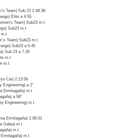
n’s Team) Sub 23 2:48:38
ango) Élite a 4:55
Women’s Team) Sub23 m.t.
ngo) Sub23 m.t.
 m.t.
n`s Team) Sub23 m.t.
urango) Sub23 a 5:45
a) Sub 23 a 7:26
ite m.t.
te m.t.
yo Car) 2:13:56
 Engineering) a 2”
oa Ermitagaña) m.t.
tagaña) a 58”
ey Engineering) m.t.
roa Ermitagaña) 1:06:01
a Galea) m.t.
agaña) m.t.
 Ermitagaña) m.t.