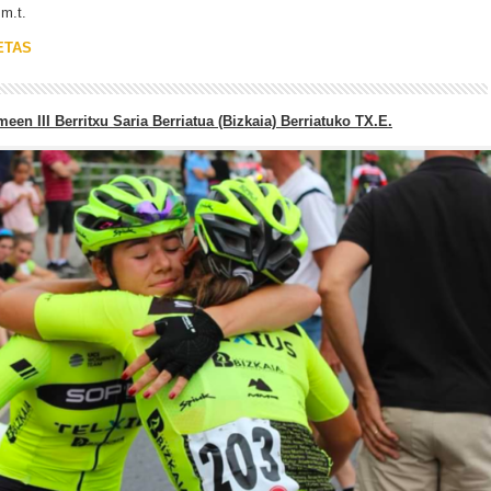
m.t.
ETAS
een III Berritxu Saria Berriatua (Bizkaia) Berriatuko TX.E.