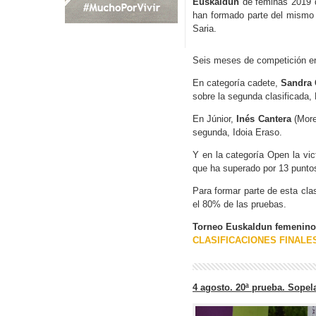
Euskaldun
de féminas 2019 q
han formado parte del mismo
Saria.
Seis meses de competición en
En categoría cadete,
Sandra 
sobre la segunda clasificada,
En Júnior,
Inés Cantera
(Morea
segunda, Idoia Eraso.
Y en la categoría Open la vict
que ha superado por 13 puntos 
Para formar parte de esta cla
el 80% de las pruebas.
Torneo Euskaldun femenino
CLASIFICACIONES FINAL
4 agosto. 20ª prueba. Sopel