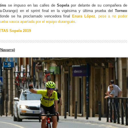
tins
se impuso en las calles de
Sopela
por delante de su compañera de
a-Durango) en el sprint final en la vigésima y última prueba del
Torneo
donde se ha proclamado vencedora final
Enara López
, pese a no poder
prueba vasca apartada por el equipo durangués
.
TAS Sopela 2019
(Navarra)