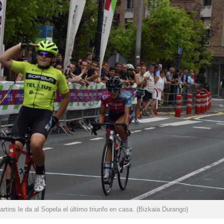
rtins le da al Sopela el último triunfo en casa. (Bizkaia Durango)