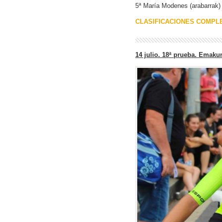
5ª María Modenes (arabarrak) 
CLASIFICACIONES COMPL
14 julio. 18ª prueba. Emakum