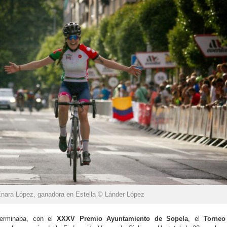
nara López, ganadora en Estella © Lánder López
terminaba, con el
XXXV Premio Ayuntamiento de Sopela
, el
Torneo