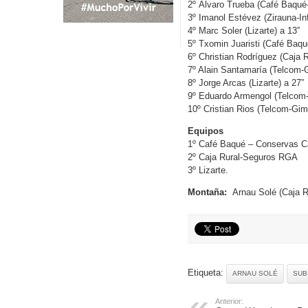
2º Álvaro Trueba (Café Baqu
3º Imanol Estévez (Zirauna-Inf
4º Marc Soler (Lizarte) a 13”
5º Txomin Juaristi (Café Ba
6º Christian Rodríguez (Caja 
7º Alain Santamaría (Telcom-
8º Jorge Arcas (Lizarte) a 27”
9º Eduardo Armengol (Telcom
10º Cristian Rios (Telcom-Gim
Equipos
1º Café Baqué – Conservas 
2º Caja Rural-Seguros RGA
3º Lizarte.
Montaña:
Arnau Solé (Caja R
Etiqueta:
ARNAU SOLÉ
SUB
Anterior: