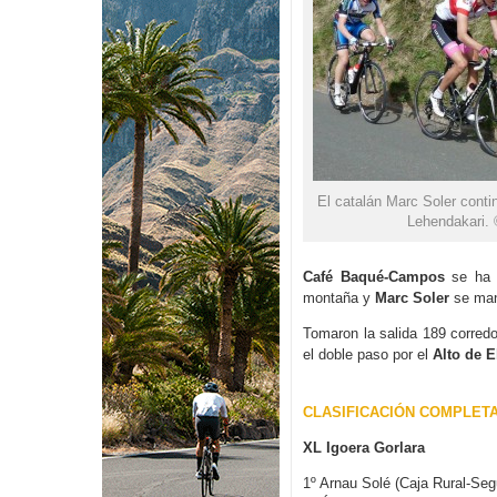
El catalán Marc Soler contin
Lehendakari. 
Café Baqué-Campos
se ha i
montaña y
Marc Soler
se mant
Tomaron la salida 189 corred
el doble paso por el
Alto de 
CLASIFICACIÓN COMPLET
XL Igoera Gorlara
1º Arnau Solé (Caja Rural-Se