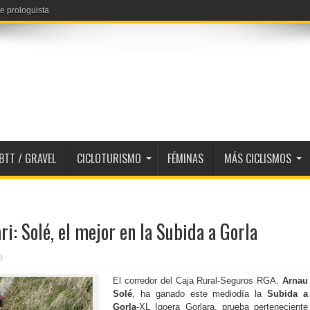
e prologuista
BTT / GRAVEL
CICLOTURISMO
FÉMINAS
MÁS CICLISMOS
i: Solé, el mejor en la Subida a Gorla
0
El corredor del Caja Rural-Seguros RGA,
Arnau
Solé
, ha ganado este mediodía la
Subida a
Gorla
-XL Igoera Gorlara, prueba perteneciente