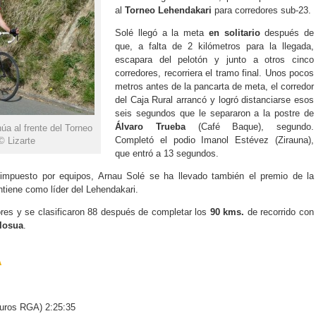
al
Torneo Lehendakari
para corredores sub-23.
Solé llegó a la meta
en solitario
después de
que, a falta de 2 kilómetros para la llegada,
escapara del pelotón y junto a otros cinco
corredores, recorriera el tramo final. Unos pocos
metros antes de la pancarta de meta, el corredor
del Caja Rural arrancó y logró distanciarse esos
seis segundos que le separaron a la postre de
Álvaro Trueba
(Café Baque), segundo.
úa al frente del Torneo
Completó el podio Imanol Estévez (Zirauna),
© Lizarte
que entró a 13 segundos.
mpuesto por equipos, Arnau Solé se ha llevado también el premio de la
iene como líder del Lehendakari.
ores y se clasificaron 88 después de completar los
90 kms.
de recorrido con
Elosua
.
A
guros RGA) 2:25:35