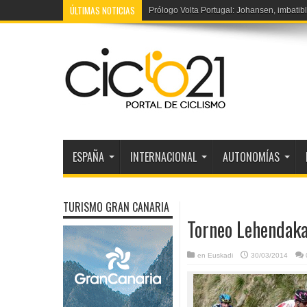
ÚLTIMAS NOTICIAS
Prólogo Volta Portugal: Johansen, imbatibl
ESPAÑA
INTERNACIONAL
AUTONOMÍAS
TURISMO GRAN CANARIA
Torneo Lehendakar
en
Euskadi
30/03/2014