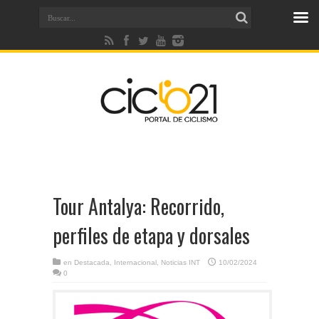
Tour Antalya: Recorrido,
perfiles de etapa y dorsales
en
Destacada
,
Internacional
,
Noticias INT
10/02/2024
0