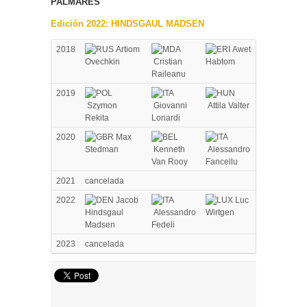
PALMARÉS
Edición 2022: HINDSGAUL MADSEN
2018
Artiom
Awet
Ovechkin
Cristian
Habtom
Raileanu
2019
Szymon
Giovanni
Attila Valter
Rekita
Lonardi
2020
Max
Stedman
Kenneth
Alessandro
Van Rooy
Fancellu
2021
cancelada
2022
Jacob
Luc
Hindsgaul
Alessandro
Wirtgen
Madsen
Fedeli
2023
cancelada