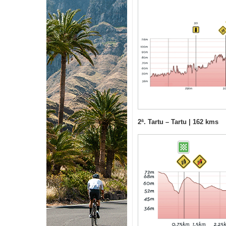
2ª. Tartu – Tartu | 162 kms