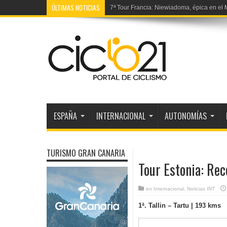
ÚLTIMAS NOTICIAS
7ª Tour Francia: Niewiadoma, épica en el
Récord hora C5: Franz-Josef Lässer lo fij
ESPAÑA
INTERNACIONAL
AUTONOMÍAS
TURISMO GRAN CANARIA
Tour Estonia: Rec
en
Internacional
,
Noticias INT
1ª. Tallin – Tartu | 193 kms