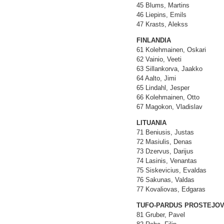
45 Blums, Martins
46 Liepins, Emils
47 Krasts, Alekss
FINLANDIA
61 Kolehmainen, Oskari
62 Vainio, Veeti
63 Sillankorva, Jaakko
64 Aalto, Jimi
65 Lindahl, Jesper
66 Kolehmainen, Otto
67 Magokon, Vladislav
LITUANIA
71 Beniusis, Justas
72 Masiulis, Denas
73 Dzervus, Darijus
74 Lasinis, Venantas
75 Siskevicius, Evaldas
76 Sakunas, Valdas
77 Kovaliovas, Edgaras
TUFO-PARDUS PROSTEJO
81 Gruber, Pavel