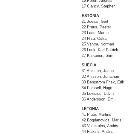
16 Peron, Andrea
17 Clancy, Stephen
ESTONIA
21 Joeaar, Gert
22 Pruus, Peeter
23 Laas, Martin
24 Nisu, Oskar
25 Vahtra, Norman
26 Lauk, Karl Patrick
27 Kiskonen, Siim
SUECIA
31 Ahlsson, Jacob
32 Ahlsson, Jonathan
33 Bergström Frisk, Erik
34 Forssell, Hugo
35 Lovidius, Edvin
36 Andersson, Emil
LETONIA
41 Pluto, Martins
42 Bogdanovics, Maris
43 Vosekalns, Andris
44 Flaksis, Andzs