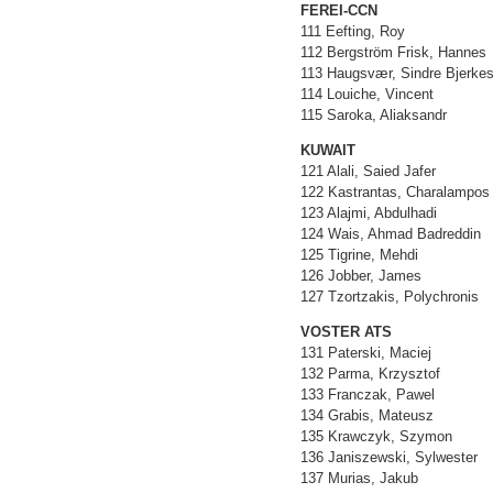
FEREI-CCN
111 Eefting, Roy
112 Bergström Frisk, Hannes
113 Haugsvær, Sindre Bjerkes
114 Louiche, Vincent
115 Saroka, Aliaksandr
KUWAIT
121 Alali, Saied Jafer
122 Kastrantas, Charalampos
123 Alajmi, Abdulhadi
124 Wais, Ahmad Badreddin
125 Tigrine, Mehdi
126 Jobber, James
127 Tzortzakis, Polychronis
VOSTER ATS
131 Paterski, Maciej
132 Parma, Krzysztof
133 Franczak, Pawel
134 Grabis, Mateusz
135 Krawczyk, Szymon
136 Janiszewski, Sylwester
137 Murias, Jakub