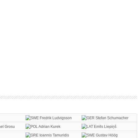
Fredrik Ludvigsson
Stefan Schumacher
el Grosu
Adrian Kurek
Emīls Liepiņš
Ioannis Tamuridis
Gustav Höög