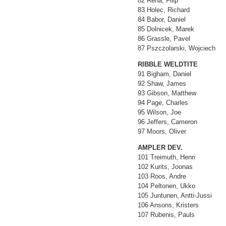
82 Reha, Filip
83 Holec, Richard
84 Babor, Daniel
85 Dolnicek, Marek
86 Grassle, Pavel
87 Pszczolarski, Wojciech
RIBBLE WELDTITE
91 Bigham, Daniel
92 Shaw, James
93 Gibson, Matthew
94 Page, Charles
95 Wilson, Joe
96 Jeffers, Cameron
97 Moors, Oliver
AMPLER DEV.
101 Treimuth, Henri
102 Kurits, Joonas
103 Roos, Andre
104 Peltonen, Ukko
105 Juntunen, Antti-Jussi
106 Ansons, Kristers
107 Rubenis, Pauls