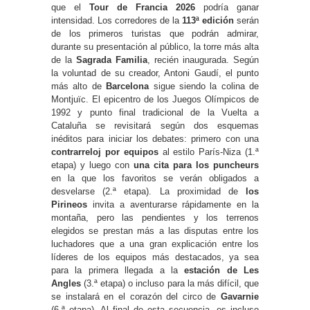
que el
Tour de Francia 2026
podría ganar
intensidad. Los corredores de la
113ª edición
serán
de los primeros turistas que podrán admirar,
durante su presentación al público, la torre más alta
de la
Sagrada Familia
, recién inaugurada. Según
la voluntad de su creador, Antoni Gaudí, el punto
más alto de
Barcelona
sigue siendo la colina de
Montjuïc. El epicentro de los Juegos Olímpicos de
1992 y punto final tradicional de la Vuelta a
Cataluña se revisitará según dos esquemas
inéditos para iniciar los debates: primero con una
contrarreloj por equipos
al estilo París-Niza (1.ª
etapa) y luego con
una cita para los puncheurs
en la que los favoritos se verán obligados a
desvelarse (2.ª etapa). La proximidad de
los
Pirineos
invita a aventurarse rápidamente en la
montaña, pero las pendientes y los terrenos
elegidos se prestan más a las disputas entre los
luchadores que a una gran explicación entre los
líderes de los equipos más destacados, ya sea
para la primera llegada a la
estación de Les
Angles
(3.ª etapa) o incluso para la más difícil, que
se instalará en el corazón del circo de
Gavarnie
(6.ª etapa). Al final de esta secuencia, es incluso