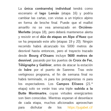
La
única contrarreloj individual
tendrá como
escenario el
lago Lemán
(etapa 16) y podría
cambiar las cartas, con vistas a un tríptico alpino
en forma de broche final. Puede que el maillot
amarillo no se vea amenazado en
Orcières-
Merlette
(etapa 18), pero deberá mantenerse alerta
y resistir en el
dúo de etapas en Alpe d’Huez
que
se ha preparado este año (etapas 19 y 20). Ningún
recorrido habrá alcanzado los 5000 metros de
desnivel hasta entonces, pero el trayecto trazado
desde
Bourg d’Oisans
incluye
5600 metros de
desnivel
, pasando por los puertos de
Croix de Fer,
Télégraphe y Galibier
, antes de atacar la estación
de
Isère
por el puerto de Sarenne. Tras este
vertiginoso programa, el fin de semana final no
habrá terminado, ni para los protagonistas ni para
los espectadores. Los
Campos Elíseos
(21.ª
etapa) solo se verán tras una triple
subida a la
Butte Montmartre
, cuyas virtudes energizantes
son bien conocidas. Mientras esperan el desenlace
de cada etapa, muchos aficionados aprovechan
para disfrutar de los
https://jugabet.cl/