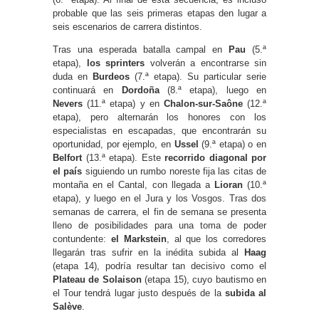
probable que las seis primeras etapas den lugar a
seis escenarios de carrera distintos.
Tras una esperada batalla campal en
Pau
(5.ª
etapa),
los sprinters
volverán a encontrarse sin
duda en
Burdeos
(7.ª etapa). Su particular serie
continuará en
Dordoña
(8.ª etapa), luego en
Nevers
(11.ª etapa) y en
Chalon-sur-Saône
(12.ª
etapa), pero alternarán los honores con los
especialistas en escapadas, que encontrarán su
oportunidad, por ejemplo, en
Ussel
(9.ª etapa) o en
Belfort
(13.ª etapa). Este
recorrido diagonal por
el país
siguiendo un rumbo noreste fija las citas de
montaña en el Cantal, con llegada a
Lioran
(10.ª
etapa), y luego en el Jura y los Vosgos. Tras dos
semanas de carrera, el fin de semana se presenta
lleno de posibilidades para una toma de poder
contundente:
el Markstein
, al que los corredores
llegarán tras sufrir en la inédita subida al
Haag
(etapa 14), podría resultar tan decisivo como el
Plateau de Solaison
(etapa 15), cuyo bautismo en
el Tour tendrá lugar justo después de la
subida al
Salève
.