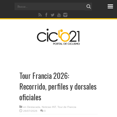
Tour Francia 2026:
Recorrido, perfiles y dorsales
oficiales
en
Destacada
,
Noticias INT
,
Tour de Francia
26/07/2026
0