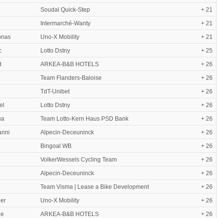
Soudal Quick-Step
+ 21
Intermarché-Wanty
+ 21
onas
Uno-X Mobility
+ 21
c
Lotto Dstny
+ 25
d
ARKEA-B&B HOTELS
+ 26
Team Flanders-Baloise
+ 26
TdT-Unibet
+ 26
el
Lotto Dstny
+ 26
ua
Team Lotto-Kern Haus PSD Bank
+ 26
anni
Alpecin-Deceuninck
+ 26
Bingoal WB
+ 26
VolkerWessels Cycling Team
+ 26
Alpecin-Deceuninck
+ 26
Team Visma | Lease a Bike Development
+ 26
der
Uno-X Mobility
+ 26
he
ARKEA-B&B HOTELS
+ 26