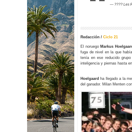
— ???? Les R
Redacción /
Ciclo 21
El noruego
Markus Hoelgaar
fuga de nivel en la que habí
tenía en ese reducido grup
inteligencia y piernas hasta en
Hoelgaard
ha llegado a la me
del ganador. Milan Menten comp