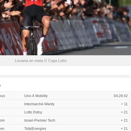
Lovaina en meta © Copa Lotto
A
kus
Uno-X Mobility
04:28:42
e
Intermarché-Wanty
+ 11
Lotto Dstny
+ 21
Tom
Israel-Premier Tech
+ 21
ien
TotalEnergies
+ 21