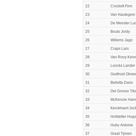
22
Crockett Finn
23
Van Hautegem
24
De Meester Lu
25
Bouts Jordy
26
Willems Jago
27
Craps Lars
28
Van Rooy Kenn
29
Loockx Lander
30
Godfroid Olivie
31
Belletta Dario
32
Del Grosso Tib
33
McKenzie Ham
34
Kerckhaert Jo
35
Hofstetter Hug
36
Huby Antoine
37
Graat Tijmen