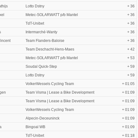
thijs
Lotto Dstny
+ 36
xel
Metec-SOLARWATT p/b Mantel
+ 36
TdT-Unibet
+ 36
s
Intermarché-Wanty
+ 36
incent
Team Flanders-Baloise
+ 36
Team Deschacht-Hens-Maes
+ 42
Metec-SOLARWATT p/b Mantel
+ 53
Soudal Quick-Step
+ 59
Lotto Dstny
+ 59
VolkerWessels Cycling Team
+ 01:05
gen
Team Visma | Lease a Bike Development
+ 01:09
Team Visma | Lease a Bike Development
+ 01:09
VolkerWessels Cycling Team
+ 01:09
Alpecin-Deceuninck
+ 01:09
a
Bingoal WB
+ 01:09
TdT-Unibet
+ 01:18