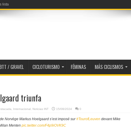
 lista
BTT / GRAVEL
CICLOTURISMO
FÉMINAS
MÁS CICLISMOS
lgaard triunfa
estacada
,
Internacional
,
Noticias INT
15/08/2024
0
de Norvège Markus Hoelgaard s’est imposé sur
#TourofLeuven
devant Mike
 Milan Menten
pic.twitter.com/F4p9iOVK9C