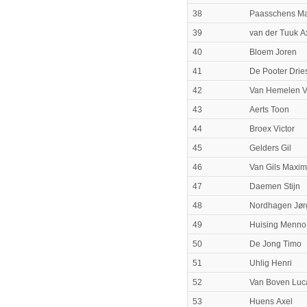
38
Paasschens Ma
39
van der Tuuk A
40
Bloem Joren
41
De Pooter Drie
42
Van Hemelen V
43
Aerts Toon
44
Broex Victor
45
Gelders Gil
46
Van Gils Maxim
47
Daemen Stijn
48
Nordhagen Jør
49
Huising Menno
50
De Jong Timo
51
Uhlig Henri
52
Van Boven Luc
53
Huens Axel