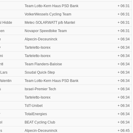
Team Lotto-Kern Haus PSD Bank
+ 06:31
VolkerWessels Cycling Team
+ 06:31
l Hidde
Metec-SOLARWATT p/b Mantel
+ 06:31
len
Novapor Speedbike Team
+ 06:31
e
Alpecin-Deceuninck
+ 06:34
y
Tarteletto-Isorex
+ 06:34
ni
Tarteletto-Isorex
+ 06:34
tl
Team Flanders-Baloise
+ 06:34
Lars
Soudal Quick-Step
+ 06:34
alentin
Team Lotto-Kern Haus PSD Bank
+ 06:34
s
Israel-Premier Tech
+ 06:34
Tarteletto-Isorex
+ 06:34
TdT-Unibet
+ 06:34
y
TotalEnergies
+ 06:34
el
BEAT Cycling Club
+ 06:34
ns
Alpecin-Deceuninck
+ 06:45