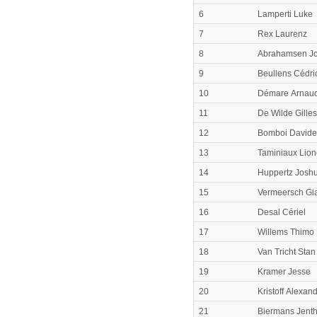
6
Lamperti Luke
7
Rex Laurenz
8
Abrahamsen J
9
Beullens Cédri
10
Démare Arnau
11
De Wilde Gilles
12
Bomboi Davide
13
Taminiaux Lion
14
Huppertz Josh
15
Vermeersch Gi
16
Desal Cériel
17
Willems Thimo
18
Van Tricht Stan
19
Kramer Jesse
20
Kristoff Alexan
21
Biermans Jent