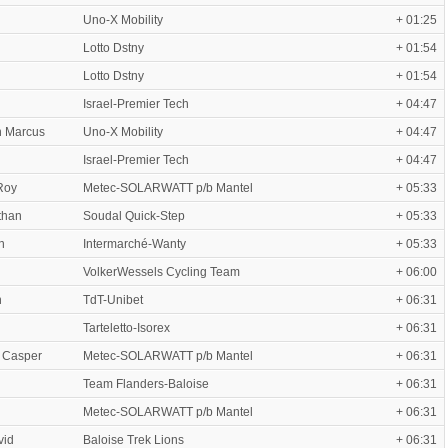
Uno-X Mobility
+ 01:25
Lotto Dstny
+ 01:54
Lotto Dstny
+ 01:54
Israel-Premier Tech
+ 04:47
 Marcus
Uno-X Mobility
+ 04:47
Israel-Premier Tech
+ 04:47
Roy
Metec-SOLARWATT p/b Mantel
+ 05:33
than
Soudal Quick-Step
+ 05:33
n
Intermarché-Wanty
+ 05:33
VolkerWessels Cycling Team
+ 06:00
n
TdT-Unibet
+ 06:31
Tarteletto-Isorex
+ 06:31
 Casper
Metec-SOLARWATT p/b Mantel
+ 06:31
Team Flanders-Baloise
+ 06:31
Metec-SOLARWATT p/b Mantel
+ 06:31
vid
Baloise Trek Lions
+ 06:31