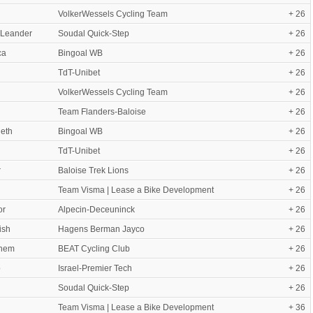
VolkerWessels Cycling Team
+ 26
 Leander
Soudal Quick-Step
+ 26
ca
Bingoal WB
+ 26
TdT-Unibet
+ 26
VolkerWessels Cycling Team
+ 26
Team Flanders-Baloise
+ 26
eth
Bingoal WB
+ 26
TdT-Unibet
+ 26
r
Baloise Trek Lions
+ 26
Team Visma | Lease a Bike Development
+ 26
or
Alpecin-Deceuninck
+ 26
ish
Hagens Berman Jayco
+ 26
chem
BEAT Cycling Club
+ 26
o
Israel-Premier Tech
+ 26
Soudal Quick-Step
+ 26
Team Visma | Lease a Bike Development
+ 36