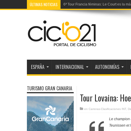
ÚLTIMAS NOTICIAS
6ª Tour Francia féminas: Le Court es la más
1ª Volta Portugal: Campos supera a Cavia
ESPAÑA
INTERNACIONAL
AUTONOMÍAS
TURISMO GRAN CANARIA
Tour Lovaina: Hoe
en
Carreras-Clasificaciones INT
,
D
Le champion 
Teunissen et