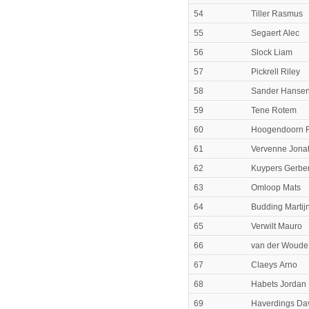
54
Tiller Rasmus
55
Segaert Alec
56
Slock Liam
57
Pickrell Riley
58
Sander Hansen
59
Tene Rotem
60
Hoogendoorn 
61
Vervenne Jona
62
Kuypers Gerbe
63
Omloop Mats
64
Budding Martij
65
Verwilt Mauro
66
van der Woude
67
Claeys Arno
68
Habets Jordan
69
Haverdings Da