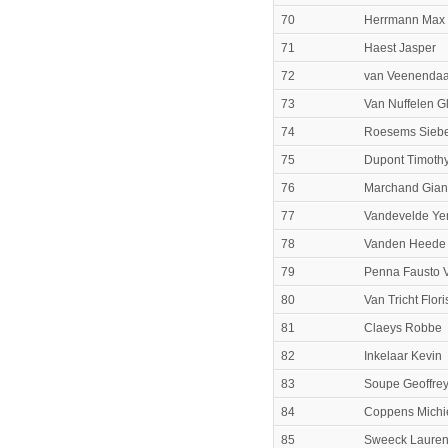
70
Herrmann Max
71
Haest Jasper
72
van Veenendaa
73
Van Nuffelen G
74
Roesems Sieb
75
Dupont Timoth
76
Marchand Gian
77
Vandevelde Yen
78
Vanden Heede 
79
Penna Fausto V
80
Van Tricht Flori
81
Claeys Robbe
82
Inkelaar Kevin
83
Soupe Geoffre
84
Coppens Michi
85
Sweeck Laure