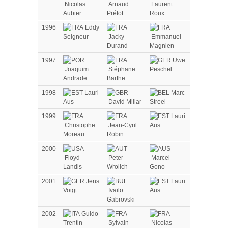
Nicolas
Arnaud
Laurent
Aubier
Prétot
Roux
1996
Eddy
Seigneur
Jacky
Emmanuel
Durand
Magnien
1997
Uwe
Joaquim
Stéphane
Peschel
Andrade
Barthe
1998
Lauri
Marc
Aus
David Millar
Streel
1999
Lauri
Christophe
Jean-Cyril
Aus
Moreau
Robin
2000
Floyd
Peter
Marcel
Landis
Wrolich
Gono
2001
Jens
Lauri
Voigt
Ivailo
Aus
Gabrovski
2002
Guido
Trentin
Sylvain
Nicolas