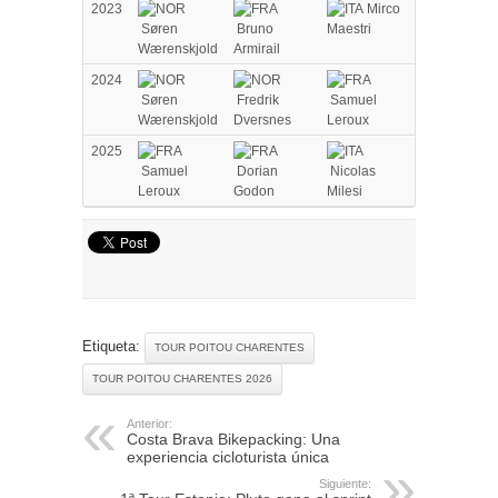
2023
Mirco
Søren
Bruno
Maestri
Wærenskjold
Armirail
2024
Søren
Fredrik
Samuel
Wærenskjold
Dversnes
Leroux
2025
Samuel
Dorian
Nicolas
Leroux
Godon
Milesi
Etiqueta:
TOUR POITOU CHARENTES
TOUR POITOU CHARENTES 2026
Anterior:
Costa Brava Bikepacking: Una
experiencia cicloturista única
Siguiente: