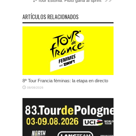
1ª Tour Estonia: Pluto gana al sprint
ARTÍCULOS RELACIONADOS
8ª Tour Francia féminas: la etapa en directo
08/08/2026