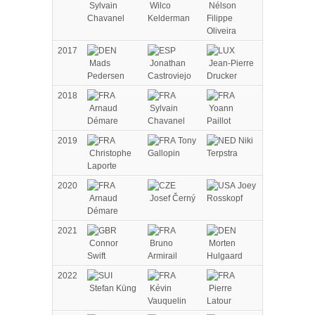
Sylvain
Wilco
Nélson
Chavanel
Kelderman
Filippe
Oliveira
2017
Mads
Jonathan
Jean-Pierre
Pedersen
Castroviejo
Drucker
2018
Arnaud
Sylvain
Yoann
Démare
Chavanel
Paillot
2019
Tony
Niki
Christophe
Gallopin
Terpstra
Laporte
2020
Joey
Arnaud
Josef Černý
Rosskopf
Démare
2021
Connor
Bruno
Morten
Swift
Armirail
Hulgaard
2022
Stefan Küng
Kévin
Pierre
Vauquelin
Latour