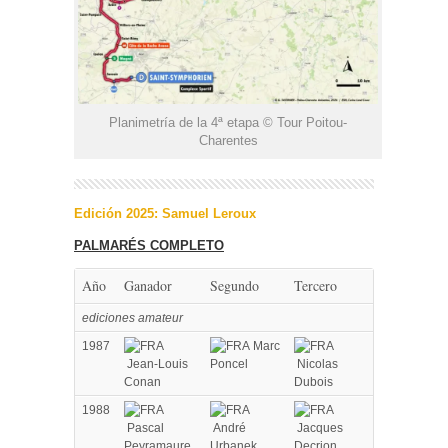
Planimetría de la 4ª etapa © Tour Poitou-
Charentes
Edición 2025: Samuel Leroux
PALMARÉS COMPLETO
Año
Ganador
Segundo
Tercero
ediciones amateur
1987
Marc
Jean-Louis
Poncel
Nicolas
Conan
Dubois
1988
Pascal
André
Jacques
Peyramaure
Urbanek
Decrion