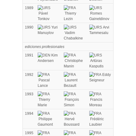
1989
Pável
Thierry
Romes
Tonkov
Lezin
Gainetdinov
1990
Yuri
Arvi
Manuylov
Vadim
Tammesalu
Chabalkine
ediciones profesionales
1991
Kim
Andersen
Christophe
Artūras
Manin
Kasputis
1992
Eddy
Pascal
Laurent
Seigneur
Lance
Bezault
1993
Thierry
François
Francis
Marie
Simon
Moreau
1994
Philippe
Hervé
Frédéric
Gaumont
Boussard
Laubier
1995