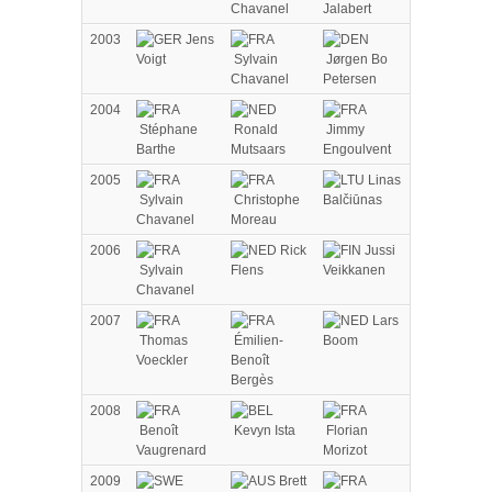
Chavanel
Jalabert
2003
Jens
Voigt
Sylvain
Jørgen Bo
Chavanel
Petersen
2004
Stéphane
Ronald
Jimmy
Barthe
Mutsaars
Engoulvent
2005
Linas
Sylvain
Christophe
Balčiūnas
Chavanel
Moreau
2006
Rick
Jussi
Sylvain
Flens
Veikkanen
Chavanel
2007
Lars
Thomas
Émilien-
Boom
Voeckler
Benoît
Bergès
2008
Benoît
Kevyn Ista
Florian
Vaugrenard
Morizot
2009
Brett