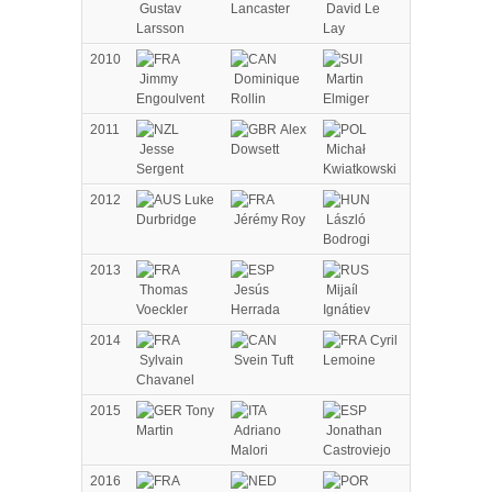
Gustav
Lancaster
David Le
Larsson
Lay
2010
Jimmy
Dominique
Martin
Engoulvent
Rollin
Elmiger
2011
Alex
Jesse
Dowsett
Michał
Sergent
Kwiatkowski
2012
Luke
Durbridge
Jérémy Roy
László
Bodrogi
2013
Thomas
Jesús
Mijaíl
Voeckler
Herrada
Ignátiev
2014
Cyril
Sylvain
Svein Tuft
Lemoine
Chavanel
2015
Tony
Martin
Adriano
Jonathan
Malori
Castroviejo
2016