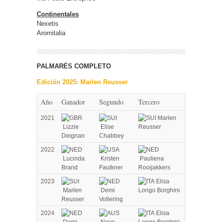
Continentales
Nexetis
Aromitalia
PALMARÉS COMPLETO
Edición 2025: Marlen Reusser
Año
Ganador
Segundo
Tercero
2021
Marlen
Lizzie
Elise
Reusser
Deignan
Chabbey
2022
Lucinda
Kristen
Pauliena
Brand
Faulkner
Rooijakkers
2023
Elisa
Marlen
Demi
Longo Borghini
Reusser
Vollering
2024
Elisa