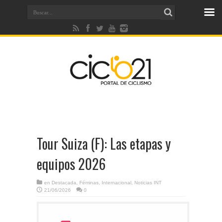
Tour Suiza (F): Las etapas y
equipos 2026
en
Destacada
,
Féminas
,
Internacional
,
Noticias INT
21/06/2026
0