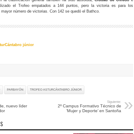
lizado el Trofeo empatados a 144 puntos, pero la victoria es para los
a mayor número de victorias. Con 142 se quedó el Bathco.
sturCántabro júnior
O
PARBAYÓN
TROFEO ASTURCÁNTABRO JÚNIOR
Siguiente:
de, nuevo líder
2º Campus Formativo Técnico de
dor
‘Mujer y Deporte’ en Santoña
OS