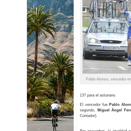
Pablo Alonso, vencedor e
137 para el asturiano.
El vencedor fue
Pablo Alon
segundo,
Miguel Ángel Fer
Contador).
Por escuadras, la igualdad e