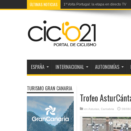
ÚLTIMAS NOTICIAS
1ª Volta Portugal: la etapa en directo TV
ESPAÑA
INTERNACIONAL
AUTONOMÍAS
TURISMO GRAN CANARIA
Trofeo AsturCánta
en
Asturias
,
Cantabria
08/08