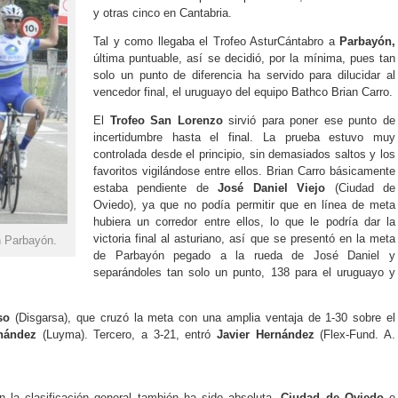
y otras cinco en Cantabria.
Tal y como llegaba el Trofeo AsturCántabro a
Parbayón,
última puntuable, así se decidió, por la mínima, pues tan
solo un punto de diferencia ha servido para dilucidar al
vencedor final, el uruguayo del equipo Bathco Brian Carro.
El
Trofeo San Lorenzo
sirvió para poner ese punto de
incertidumbre hasta el final. La prueba estuvo muy
controlada desde el principio, sin demasiados saltos y los
favoritos vigilándose entre ellos. Brian Carro básicamente
estaba pendiente de
José Daniel Viejo
(Ciudad de
Oviedo), ya que no podía permitir que en línea de meta
hubiera un corredor entre ellos, lo que le podría dar la
victoria final al asturiano, así que se presentó en la meta
n Parbayón.
de Parbayón pegado a la rueda de José Daniel y
separándoles tan solo un punto, 138 para el uruguayo y
so
(Disgarsa), que cruzó la meta con una amplia ventaja de 1-30 sobre el
nández
(Luyma). Tercero, a 3-21, entró
Javier Hernández
(Flex-Fund. A.
n la clasificación general también ha sido absoluta,
Ciudad de Oviedo
e