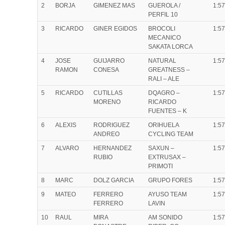
2
BORJA
GIMENEZ MAS
GUEROLA /
1:57
PERFIL 10
3
RICARDO
GINER EGIDOS
BROCOLI
1:57
MECANICO
SAKATA LORCA
4
JOSE
GUIJARRO
NATURAL
1:57
RAMON
CONESA
GREATNESS –
RALI – ALE
5
RICARDO
CUTILLAS
DQAGRO –
1:57
MORENO
RICARDO
FUENTES – K
6
ALEXIS
RODRIGUEZ
ORIHUELA
1:57
ANDREO
CYCLING TEAM
7
ALVARO
HERNANDEZ
SAXUN –
1:57
RUBIO
EXTRUSAX –
PRIMOTI
8
MARC
DOLZ GARCIA
GRUPO FORES
1:57
9
MATEO
FERRERO
AYUSO TEAM
1:57
FERRERO
LAVIN
10
RAUL
MIRA
AM SONIDO
1:57