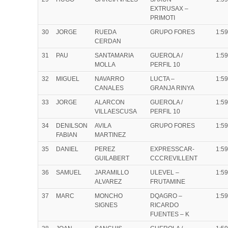
EXTRUSAX –
PRIMOTI
30
JORGE
RUEDA
GRUPO FORES
1:59
CERDAN
31
PAU
SANTAMARIA
GUEROLA /
1:59
MOLLA
PERFIL 10
32
MIGUEL
NAVARRO
LUCTA –
1:59
CANALES
GRANJA RINYA
33
JORGE
ALARCON
GUEROLA /
1:59
VILLAESCUSA
PERFIL 10
34
DENILSON
AVILA
GRUPO FORES
1:59
FABIAN
MARTINEZ
35
DANIEL
PEREZ
EXPRESSCAR-
1:59
GUILABERT
CCCREVILLENT
36
SAMUEL
JARAMILLO
ULEVEL –
1:59
ALVAREZ
FRUTAMINE
37
MARC
MONCHO
DQAGRO –
1:59
SIGNES
RICARDO
FUENTES – K