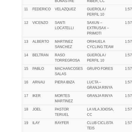
BONASTRE
RIBER, CC
11
FEDERICO
VELAZQUEZ
GUEROLA /
1:57
PERFIL 10
12
VICENZO
SANTI
SAXUN –
1:57
LOCATELLI
EXTRUSAX –
PRIMOTI
13
ALBERTO
MARTINEZ
ORIHUELA
1:57
SANCHEZ
CYCLING TEAM
14
BELTRAN
RASO
GUEROLA /
1:57
TORREGROSA
PERFIL 10
15
PABLO
MACHANCOSES
GRUPO FORES
1:57
SALAS
16
ARNAU
PIERA IBIZA
LUCTA –
1:57
GRANJA RINYA
17
IKER
MORTES
GRANJA RINYA
1:57
MARTINEZ
18
JOEL
PASTOR
LA VILA JOIOSA,
1:57
TERUEL
CC
19
ILAY
RAYFER
CLUB CICLISTA
1:57
TEIS