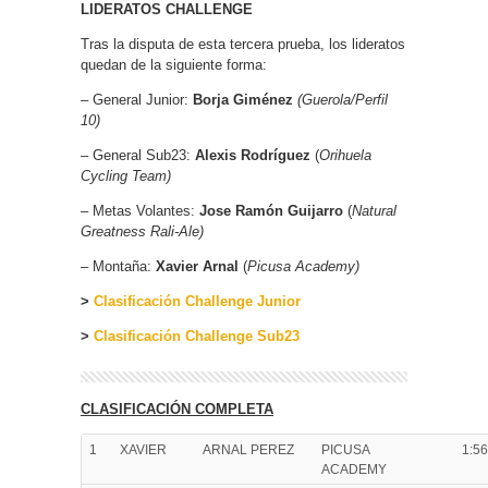
LIDERATOS CHALLENGE
Tras la disputa de esta tercera prueba, los lideratos
quedan de la siguiente forma:
– General Junior:
Borja Giménez
(Guerola/Perfil
10)
– General Sub23:
Alexis Rodríguez
(
Orihuela
Cycling Team)
– Metas Volantes:
Jose Ramón Guijarro
(
Natural
Greatness Rali-Ale)
– Montaña:
Xavier Arnal
(
Picusa Academy)
>
Clasificación Challenge Junior
>
Clasificación Challenge Sub23
CLASIFICACIÓN COMPLETA
1
XAVIER
ARNAL PEREZ
PICUSA
1:56
ACADEMY