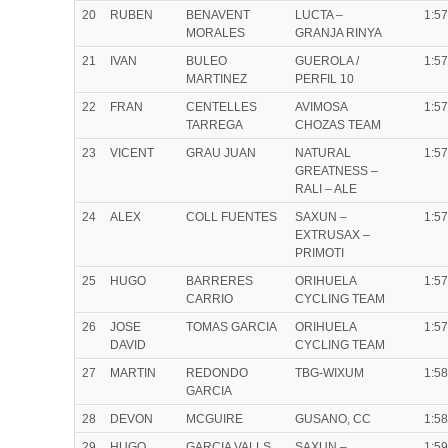
20
RUBEN
BENAVENT
LUCTA –
1:57
MORALES
GRANJA RINYA
21
IVAN
BULEO
GUEROLA /
1:57
MARTINEZ
PERFIL 10
22
FRAN
CENTELLES
AVIMOSA
1:57
TARREGA
CHOZAS TEAM
23
VICENT
GRAU JUAN
NATURAL
1:57
GREATNESS –
RALI – ALE
24
ALEX
COLL FUENTES
SAXUN –
1:57
EXTRUSAX –
PRIMOTI
25
HUGO
BARRERES
ORIHUELA
1:57
CARRIO
CYCLING TEAM
26
JOSE
TOMAS GARCIA
ORIHUELA
1:57
DAVID
CYCLING TEAM
27
MARTIN
REDONDO
TBG-WIXUM
1:58
GARCIA
28
DEVON
MCGUIRE
GUSANO, CC
1:58
29
HUGO
GARCIA VALLS
SAXUN –
1:59