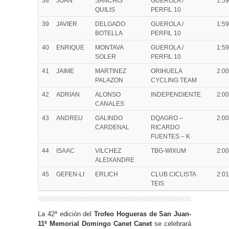
38
JOAN
SANCHIS
GUEROLA /
1:59
QUILIS
PERFIL 10
39
JAVIER
DELGADO
GUEROLA /
1:59
BOTELLA
PERFIL 10
40
ENRIQUE
MONTAVA
GUEROLA /
1:59
SOLER
PERFIL 10
41
JAIME
MARTINEZ
ORIHUELA
2:00
PALAZON
CYCLING TEAM
42
ADRIAN
ALONSO
INDEPENDIENTE
2:00
CANALES
43
ANDREU
GALINDO
DQAGRO –
2:00
CARDENAL
RICARDO
FUENTES – K
44
ISAAC
VILCHEZ
TBG-WIXUM
2:00
ALEIXANDRE
45
GEFEN-LI
ERLICH
CLUB CICLISTA
2:01
TEIS
La 42ª edición del
Trofeo Hogueras de San Juan-
11º
Memorial Domingo Canet Canet
se celebrará