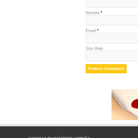
Nombre
*
Email
*
Sitio Web