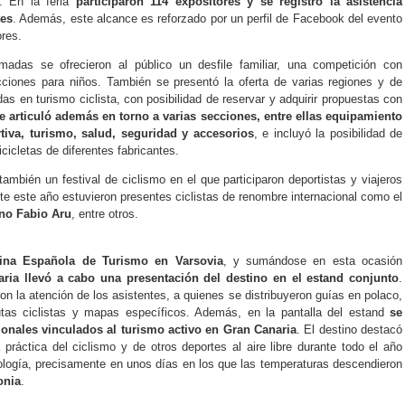
. En la feria
participaron 114 expositores y se registró la asistencia
tes
. Además, este alcance es reforzado por un perfil de Facebook del evento
res.
amadas se ofrecieron al público un desfile familiar, una competición con
acciones para niños. También se presentó la oferta de varias regiones y de
as en turismo ciclista, con posibilidad de reservar y adquirir propuestas con
se articuló además en torno a varias secciones, entre ellas equipamiento
tiva, turismo, salud, seguridad y accesorios
, e incluyó la posibilidad de
cicletas de diferentes fabricantes.
también un festival de ciclismo en el que participaron deportistas y viajeros
e este año estuvieron presentes ciclistas de renombre internacional como el
iano Fabio Aru
, entre otros.
ina Española de Turismo en Varsovia
, y sumándose en esta ocasión
ria llevó a cabo una presentación del destino en el estand conjunto
.
on la atención de los asistentes, a quienes se distribuyeron guías en polaco,
rutas ciclistas y mapas específicos. Además, en la pantalla del estand
se
onales vinculados al turismo activo en Gran Canaria
. El destino destacó
práctica del ciclismo y de otros deportes al aire libre durante todo el año
ología, precisamente en unos días en los que las temperaturas descendieron
onia
.