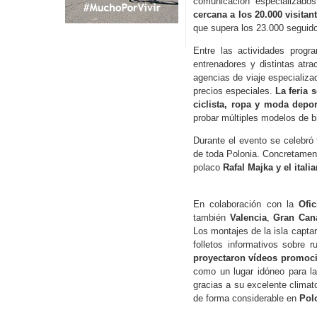
comunicación especializados
cercana a los 20.000 visitan
que supera los 23.000 seguido
Entre las actividades progr
entrenadores y distintas atr
agencias de viaje especializad
precios especiales.
La feria 
ciclista, ropa y moda depor
probar múltiples modelos de bi
Durante el evento se celebró 
de toda Polonia. Concretament
polaco
Rafal Majka y el ital
En colaboración con la
Ofic
también
Valencia
,
Gran Cana
Los montajes de la isla captar
folletos informativos sobre 
proyectaron vídeos promoci
como un lugar idóneo para la 
gracias a su excelente climat
de forma considerable en
Pol