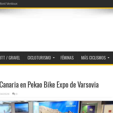
 Mont Ventoux
a en 52054 metros
BTT / GRAVEL
CICLOTURISMO
FÉMINAS
MÁS CICLISMOS
Canaria en Pekao Bike Expo de Varsovia
04/2026
0