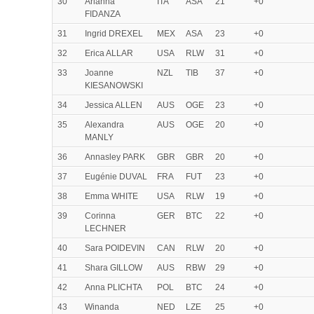
30
Arianna
ITA
ASA
21
+0
FIDANZA
31
Ingrid DREXEL
MEX
ASA
23
+0
32
Erica ALLAR
USA
RLW
31
+0
33
Joanne
NZL
TIB
37
+0
KIESANOWSKI
34
Jessica ALLEN
AUS
OGE
23
+0
35
Alexandra
AUS
OGE
20
+0
MANLY
36
Annasley PARK
GBR
GBR
20
+0
37
Eugénie DUVAL
FRA
FUT
23
+0
38
Emma WHITE
USA
RLW
19
+0
39
Corinna
GER
BTC
22
+0
LECHNER
40
Sara POIDEVIN
CAN
RLW
20
+0
41
Shara GILLOW
AUS
RBW
29
+0
42
Anna PLICHTA
POL
BTC
24
+0
43
Winanda
NED
LZE
25
+0