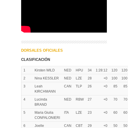
DORSALES OFICIALES
CLASIFICACIÓN
1
Kirsten WILD
NED
HPU
34
1:28:12
120
120
2
Nina KESSLER
NED
LZE
28
+0
100
100
3
Leah
CAN
TLP
26
+0
85
85
KIRCHMANN
4
Lucinda
NED
RBW
27
+0
70
70
BRAND
5
Maria Giulia
ITA
LZE
23
+0
60
60
CONFALONIERI
6
Joelle
CAN
CBT
29
+0
50
50