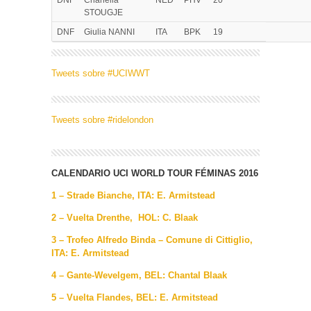
DNF
Chanella
NED
PHV
20
STOUGJE
DNF
Giulia NANNI
ITA
BPK
19
Tweets sobre #UCIWWT
Tweets sobre #ridelondon
CALENDARIO UCI WORLD TOUR FÉMINAS 2016
1 – Strade Bianche, ITA: E. Armitstead
2 – Vuelta Drenthe, HOL: C. Blaak
3 – Trofeo Alfredo Binda – Comune di Cittiglio,
ITA: E. Armitstead
4 – Gante-Wevelgem, BEL: Chantal Blaak
5 – Vuelta Flandes, BEL:
E. Armitstead