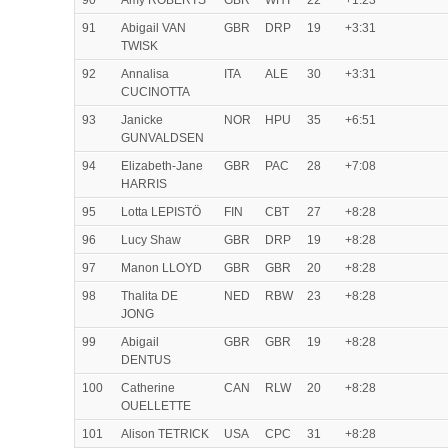
90
Amy ROBERTS
GBR
WHT
22
+1:23
91
Abigail VAN
GBR
DRP
19
+3:31
TWISK
92
Annalisa
ITA
ALE
30
+3:31
CUCINOTTA
93
Janicke
NOR
HPU
35
+6:51
GUNVALDSEN
94
Elizabeth-Jane
GBR
PAC
28
+7:08
HARRIS
95
Lotta LEPISTÖ
FIN
CBT
27
+8:28
96
Lucy Shaw
GBR
DRP
19
+8:28
97
Manon LLOYD
GBR
GBR
20
+8:28
98
Thalita DE
NED
RBW
23
+8:28
JONG
99
Abigail
GBR
GBR
19
+8:28
DENTUS
100
Catherine
CAN
RLW
20
+8:28
OUELLETTE
101
Alison TETRICK
USA
CPC
31
+8:28