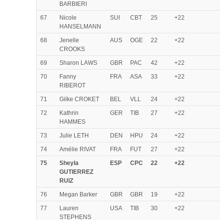
BARBIERI
67
Nicole
SUI
CBT
25
+22
HANSELMANN
68
Jenelle
AUS
OGE
22
+22
CROOKS
69
Sharon LAWS
GBR
PAC
42
+22
70
Fanny
FRA
ASA
33
+22
RIBEROT
71
Gilke CROKET
BEL
VLL
24
+22
72
Kathrin
GER
TIB
27
+22
HAMMES
73
Julie LETH
DEN
HPU
24
+22
74
Amélie RIVAT
FRA
FUT
27
+22
75
Sheyla
ESP
CPC
22
+22
GUTIERREZ
RUIZ
76
Megan Barker
GBR
GBR
19
+22
77
Lauren
USA
TIB
30
+22
STEPHENS