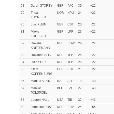
78
Sarah STOREY
GBR
PAC
39
+22
79
Thea
NOR
HPU
24
+22
THORSEN
80
Lisa KLEIN
GER
CBT
20
+22
81
Mieke
GER
LPR
23
+22
KROEGER
82
Roxane
NED
RBW
29
+22
KNETEMANN
83
Rozanne SLIK
NED
TLP
25
+22
84
Julia SOEK
NED
TLP
26
+22
85
Clara
GER
CBT
21
+22
KOPPENBURG
86
Martina ALZINI
ITA
ALE
19
+40
87
Maaike
BEL
LZE
27
+43
POLSPOEL
88
Lauren HALL
USA
TIB
37
+43
89
Jermaine POST
NED
PHV
24
+55