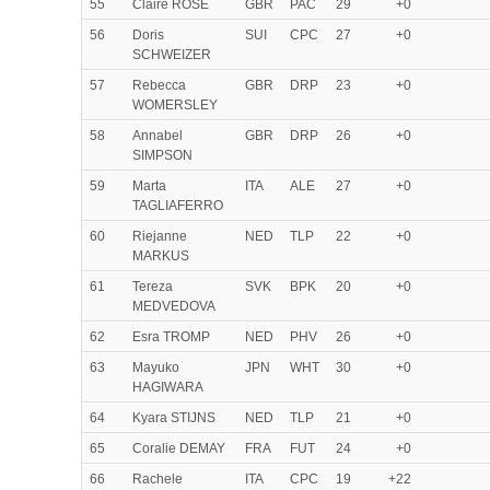
55
Claire ROSE
GBR
PAC
29
+0
56
Doris
SUI
CPC
27
+0
SCHWEIZER
57
Rebecca
GBR
DRP
23
+0
WOMERSLEY
58
Annabel
GBR
DRP
26
+0
SIMPSON
59
Marta
ITA
ALE
27
+0
TAGLIAFERRO
60
Riejanne
NED
TLP
22
+0
MARKUS
61
Tereza
SVK
BPK
20
+0
MEDVEDOVA
62
Esra TROMP
NED
PHV
26
+0
63
Mayuko
JPN
WHT
30
+0
HAGIWARA
64
Kyara STIJNS
NED
TLP
21
+0
65
Coralie DEMAY
FRA
FUT
24
+0
66
Rachele
ITA
CPC
19
+22