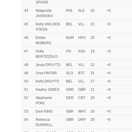
SPOOR
44
Malgorzta
POL
ALE
32
+0
JASINSKA
45
Kelly VAN DEN
BEL
VLL
21
+0
STEEN
46
Emilie
NOR
HPU
25
+0
MOBERG
47
Sofia
ITA
ASA
19
+0
BERTIZZOLO
48
Jessy DRUYTS
BEL
VLL
22
+0
49
Ursa PINTAR
SLO
BTC
31
+0
50
Kelly DRUYTS
BEL
VLL
27
+0
51
Hayley JONES
GBR
GBR
21
+0
52
Stephanie
GER
CBT
29
+0
POHL
53
Dani KING
GBR
WHT
26
+0
54
Rebecca
GBR
DRP
28
+0
DURRELL