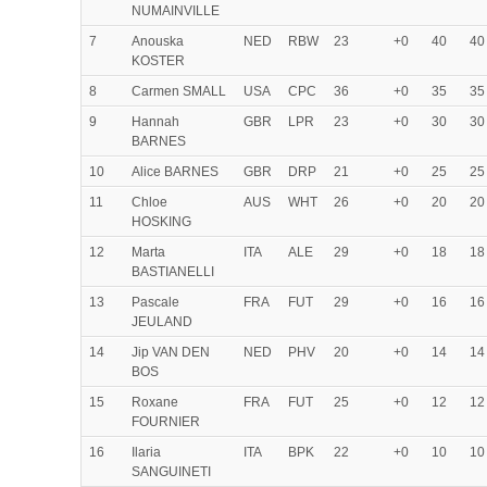
NUMAINVILLE
7
Anouska
NED
RBW
23
+0
40
40
KOSTER
8
Carmen SMALL
USA
CPC
36
+0
35
35
9
Hannah
GBR
LPR
23
+0
30
30
BARNES
10
Alice BARNES
GBR
DRP
21
+0
25
25
11
Chloe
AUS
WHT
26
+0
20
20
HOSKING
12
Marta
ITA
ALE
29
+0
18
18
BASTIANELLI
13
Pascale
FRA
FUT
29
+0
16
16
JEULAND
14
Jip VAN DEN
NED
PHV
20
+0
14
14
BOS
15
Roxane
FRA
FUT
25
+0
12
12
FOURNIER
16
Ilaria
ITA
BPK
22
+0
10
10
SANGUINETI