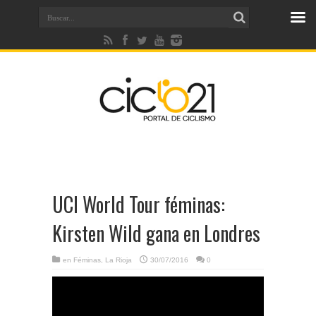
UCI World Tour féminas:
Kirsten Wild gana en Londres
en
Féminas
,
La Rioja
30/07/2016
0