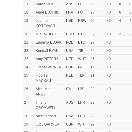
17
Sarah ROY
AUS
OGE
30
+0
8
8
18
Aude BIANNIC
FRA
FUT
25
+0
6
6
19
Jeanne
NED
RBW
20
+0
4
4
KOREVAAR
20
Mia RADOTIC
CRO
BTC
32
+0
2
2
21
Eugenia BUJAK
POL
BTC
27
+0
22
Kendall RYAN
USA
TIB
24
+0
23
Amy PIETERS
NED
WHT
25
+0
24
Grace GARNER
GBR
PAC
19
+0
25
Floortje
NED
TLP
21
+0
MACKAIJ
26
Alice Maria
ITA
LZE
22
+0
ARZUFFI
27
Tiffany
AUS
LPR
28
+0
CROMWELL
28
Alexis RYAN
USA
LPR
22
+0
29
Lucy GARNER
GBR
WHT
22
+0