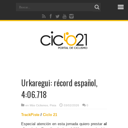
Urkaregui: récord español,
4:06.718
en
Más Ciclismos
,
Pista
03/02/2026
0
TrackPiste
/
Ciclo 21
Especial atención en esta jornada quiero prestar
al