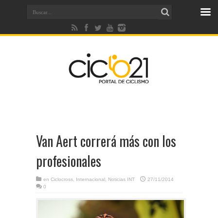
Van Aert correrá más con los
profesionales
en
Ciclocross
,
Internacional
,
Noticias INT
27/11/2014
0