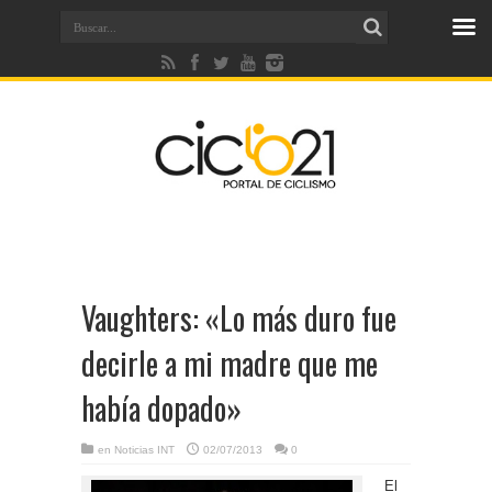
Vaughters: «Lo más duro fue
decirle a mi madre que me
había dopado»
en
Noticias INT
02/07/2013
0
El