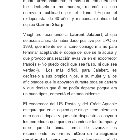
madre. «Personalmente, lo más duro con diferencia
fue decírselo a mi madre», recordó en una
entrevista publicada por el diario L’Équipe el
exdeportista, de 40 años y responsable ahora del
equipo
Garmin-Sharp
.
Vaughters recomendó a
Laurent Jalabert
, al que
se acusa ahora de haber dado positivo por EPO en
1998, que intente ser sincero consigo mismo para
terminar aceptando el dopaje del que se le acusa y
que provocó una reacción evasiva en el excorredor
francés («No puedo decir que sea falso, ni que sea
verdad»). «Los más difícil, para Jalabert, es
decírselo a sus propios hijos, a su mujer y a los
aficionados que le apoyaron durante toda su carrera
y que decían que él no podía doparse porque era
un buen tipo», comentó el estadounidense.
El excorredor del US Postal y del Crédit Agricole
asegura que en el equipo que dirige tiene tolerancia
cero con el dopaje y que está dispuesto a apoyar a
los corredores que quieran abandonar las trampas y
cree que la única forma de avanzar es
reconociendo los errores.
«Creo en la segunda
oportunidad, pero no en la tercera»
, añade