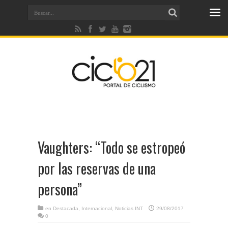
Vaughters: “Todo se estropeó
por las reservas de una
persona”
en
Destacada
,
Internacional
,
Noticias INT
29/08/2017
0