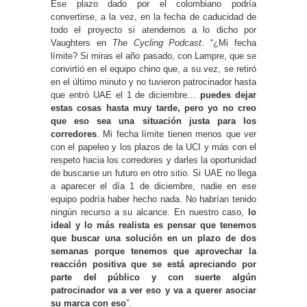
Ese plazo dado por el colombiano podría
convertirse, a la vez, en la fecha de caducidad de
todo el proyecto si atendemos a lo dicho por
Vaughters en
The Cycling Podcast.
“¿Mi fecha
límite? Si miras el año pasado, con Lampre, que se
convirtió en el equipo chino que, a su vez, se retiró
en el último minuto y no tuvieron patrocinador hasta
que entró UAE el 1 de diciembre…
puedes dejar
estas cosas hasta muy tarde, pero yo no creo
que eso sea una situación justa para los
corredores
. Mi fecha límite tienen menos que ver
con el papeleo y los plazos de la UCI y más con el
respeto hacia los corredores y darles la oportunidad
de buscarse un futuro en otro sitio. Si UAE no llega
a aparecer el día 1 de diciembre, nadie en ese
equipo podría haber hecho nada. No habrían tenido
ningún recurso a su alcance. En nuestro caso,
lo
ideal y lo más realista es pensar que tenemos
que buscar una solución en un plazo de dos
semanas porque tenemos que aprovechar la
reacción positiva que se está apreciando por
parte del público y con suerte algún
patrocinador va a ver eso y va a querer asociar
su marca con eso
”.