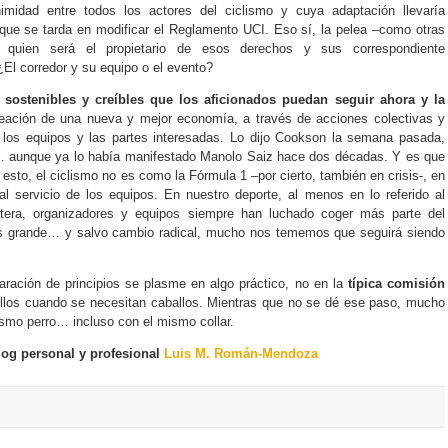
midad entre todos los actores del ciclismo y cuya adaptación llevaría
que se tarda en modificar el Reglamento UCI. Eso sí, la pelea –como otras
en quien será el propietario de esos derechos y sus correspondiente
El corredor y su equipo o el evento?
sostenibles y creíbles que los aficionados puedan seguir ahora y la
ación de una nueva y mejor economía, a través de acciones colectivas y
 los equipos y las partes interesadas. Lo dijo Cookson la semana pasada,
”… aunque ya lo había manifestado Manolo Saiz hace dos décadas. Y es que
esto, el ciclismo no es como la Fórmula 1 –por cierto, también en crisis-, en
al servicio de los equipos. En nuestro deporte, al menos en lo referido al
retera, organizadores y equipos siempre han luchado coger más parte del
ás grande… y salvo cambio radical, mucho nos tememos que seguirá siendo
laración de principios se plasme en algo práctico, no en la
típica comisión
llos cuando se necesitan caballos. Mientras que no se dé ese paso, mucho
smo perro… incluso con el mismo collar.
log personal y profesional
Luis M. Román-Mendoza