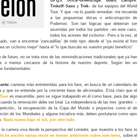
OPQS
,
Orica
–
GreenEdge
,
Giant
,
Lampre
,
Tinkoff
–
Saxo
y
Trek
– de los equipos del World
Tour. Y que –no lo puedo remediar- me recuerda
a las propuestas éticas o anticorrupción de
al @ Velon
Podemos: Son tan lógicas que deberían ser
asumidas por todos los partidos –en este caso,
todos los actores del ciclismo-. Pero a la vez, al
nado, van a encontrar ‘zancadillas’ de todo tipo: desde el “ya existe el foro
ra un ciclismo mejor” hasta el “lo que buscáis es vuestro propio beneficio”.
 de futuro, no se trata sino de las reinvindicaciones tradicionales que ya han
 o menos cercanos de la historia de nuestro deporte. Según leo en
ios fundamentales:
ante:
carreras más entretenidas para los fans, en busca de un calendario de
ia y que se entienda por la creciente base de aficionados. Está claro que el
 Tour
es inasumible, pero se sigue trabajando en él como base, para dar algo
uando la renovación debe ser total. La independencia de las tres ‘grandes’ –
etición-, la recuperación de la Copa del Mundo o proyectos como el de
ición de los Mundiales y alguna iniciativa más deben postularse como ejes
o.
Nada nuevo bajo el sol, por otro lado
.
la carrera viva desde la perspectiva del corredor, que muestre a los fans lo
Ya he escrito varias veces en meses anteriores sobre este tema
, sobre el