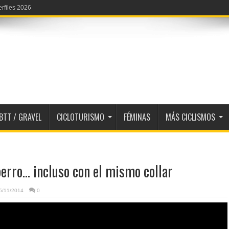
erfiles 2026
ta 2028
BTT / GRAVEL
CICLOTURISMO
FÉMINAS
MÁS CICLISMOS
erro… incluso con el mismo collar
5/11/2014
0