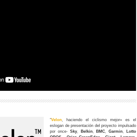
“
Velon
, haciendo el ciclismo mejor» es el
eslogan de presentación del proyecto impulsado
por once-
Sky
,
Belkin
,
BMC
,
Garmin
,
Lotto