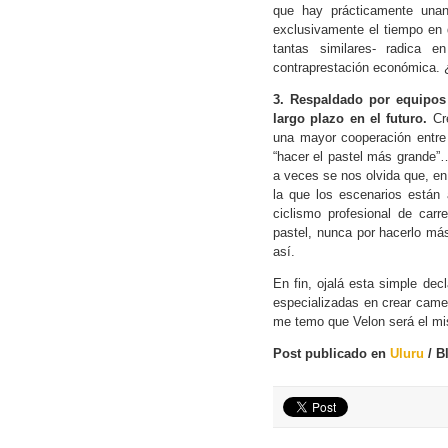
que hay prácticamente unani
exclusivamente el tiempo en 
tantas similares- radica 
contraprestación económica. ¿
3. Respaldado por equipos 
largo plazo en el futuro.
Cre
una mayor cooperación entre
“hacer el pastel más grande
a veces se nos olvida que, en 
la que los escenarios están 
ciclismo profesional de car
pastel, nunca por hacerlo m
así.
En fin, ojalá esta simple dec
especializadas en crear came
me temo que Velon será el mi
Post publicado en
Uluru
/ B