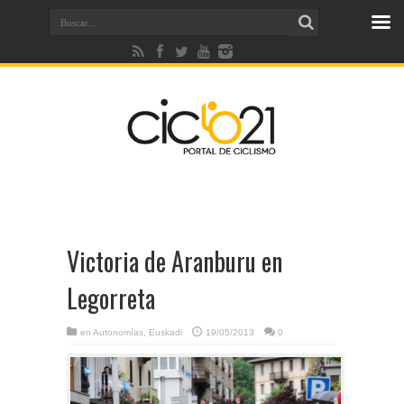
Victoria de Aranburu en
Legorreta
en
Autonomías
,
Euskadi
19/05/2013
0