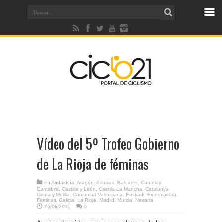
Vídeo del 5º Trofeo Gobierno
de La Rioja de féminas
en
Andalucía
,
Aragón
,
Asturias
,
Baleares
,
Canarias
,
Cantabria
,
Castilla y León
,
Castilla-La Mancha
,
Catalunya
,
Ceuta y Melilla
,
Comunitat Valenciana
,
Euskadi
,
Extremadura
,
Féminas
,
Galicia
,
La Rioja
,
Madrid
,
Murcia
,
Navarra
26/06/2015
0