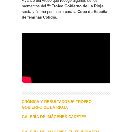
Avance del vídeo que recoge algunos de los
momentos del
5º Trofeo Gobierno de La Rioja
,
sexta y última puntuable para la
Copa de España
de féminas Cofidis
.
CRÓNICA Y RESULTADOS 5º TROFEO
GOBIERNO DE LA RIOJA
GALERÍA DE IMÁGENES CADETES