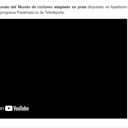
nato del Mundo de ciclismo adaptado en pista
disputado en Apeldoorn
l programa Paralímpicos de Teledeporte.