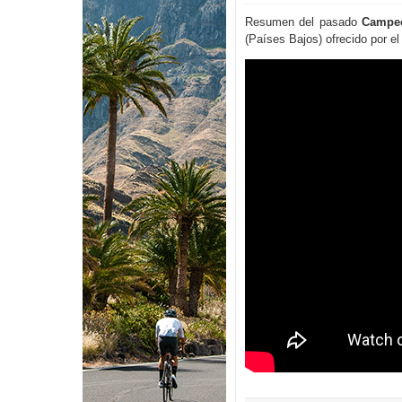
Resumen del pasado
Campeo
(Países Bajos) ofrecido por e