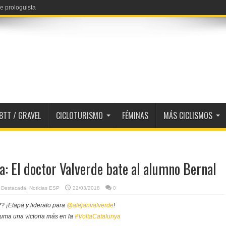
 Reusser y Niewiadoma
BTT / GRAVEL
CICLOTURISMO
FÉMINAS
MÁS CICLISMOS
a: El doctor Valverde bate al alumno Bernal
,
Destacada
,
Noticias ESP
22/03/2018
0
 ¡Etapa y liderato para
@alejanvalverde
!
uma una victoria más en la
#VoltaCatalunya