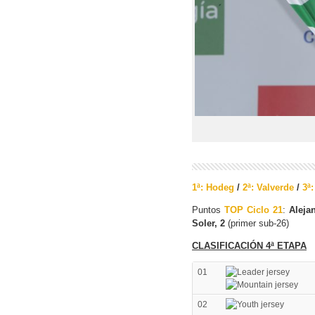
1ª: Hodeg
/
2ª: Valverde
/
3ª:
Puntos
TOP Ciclo 21
:
Aleja
Soler, 2
(primer sub-26)
CLASIFICACIÓN 4ª ETAPA
01
02