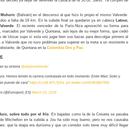
ndt decidió ya dejar de defender la casaca de la SCUE Sants. Ya cumplió de
ó
Mohoric
(Bahrain) en el descenso al que hizo lo propio el mismo Valverde.
l dúo a falta de 19 km. En la subida final se quedaron ya en cabeza
Latour,
Valverde
. El reciente vencedor de la París-Niza aprovechó su forma para
, marcados por Valverde y Quintana, aún lejos de su mejor forma, que cedió
o de Unzue supo sí esta vez jugar bien sus bazas para descolgar primero al
 a Valverde que no tuvo problmas para superar en la meta a un resistente e
 obstante, de Quintana en la
Colombia Oro y Paz.
DE
as su victoria
@alejanvalverde
:
ra. Hemos tenido la carrera contralada en todo momento. Entre Marc Soler y
an puesto de cara".
https://t.co/fLW7LTy0zL
pic.twitter.com/tU8GtBcF8W
es (@Eurosport_ES)
March 22, 2018
uro, sobre todo por el frío
. En bajadas como la de la Creueta se pasaba
 de Mitchelton en la subida a Jou ha sido muy bueno, pero no nos causaba
es: que la etapa era durísima y que un corredor solo tiene muy difícil llegar