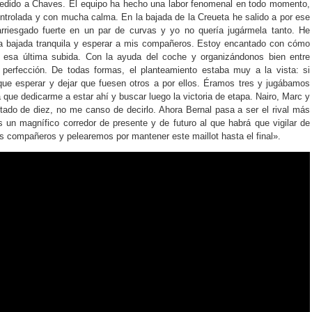
ucedido a Chaves. El equipo ha hecho una labor fenomenal en todo momento,
ontrolada y con mucha calma. En la bajada de la Creueta he salido a por ese
rriesgado fuerte en un par de curvas y yo no quería jugármela tanto. He
na bajada tranquila y esperar a mis compañeros. Estoy encantado con cómo
esa última subida. Con la ayuda del coche y organizándonos bien entre
 perfección. De todas formas, el planteamiento estaba muy a la vista: si
 que esperar y dejar que fuesen otros a por ellos. Éramos tres y jugábamos
 que dedicarme a estar ahí y buscar luego la victoria de etapa. Nairo, Marc y
ado de diez, no me canso de decirlo. Ahora Bernal pasa a ser el rival más
s un magnífico corredor de presente y de futuro al que habrá que vigilar de
s compañeros y pelearemos por mantener este maillot hasta el final».