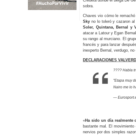
Creueta donde el belga De Ge
sobra.
Chaves vio cómo le remach
Sky
no lo toleró y cazaron a
Soler, Quintana, Bernal y 
atacar a Latour y Egan Bernal
su rango al murciano. El grup
francés y para lanzar después
inexperto Bernal, verdugo, no
DECLARACIONES VALVER
???? Habla tr
"Etapa muy du
Nairo me lo h
— Eurosport.
«
Ha sido un día realmente d
bastante mal. El movimiento
nervios por dos simples razon