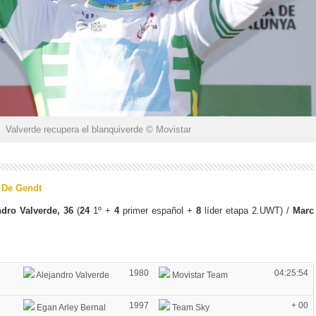
Valverde recupera el blanquiverde © Movistar
 De Gendt
ndro Valverde, 36
(
24
1º +
4
primer español +
8
líder etapa 2.UWT) /
Marc
1980
04:25:54
Alejandro Valverde
Movistar Team
1997
+ 00
Egan Arley Bernal
Team Sky