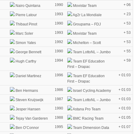
1990
+ 06
Nairo Quintana
Movistar Team
1993
+ 23
Pierre Latour
Ag2r La Mondiale
1990
+ 53
Thibaut Pinot
Groupama – FDJ
1993
+ 53
Marc Soler
Movistar Team
1992
+ 53
Simon Yates
Michelton – Scott
1990
+ 55
George Bennett
Team LottoNL – Jumbo
1994
+ 59
Hugh Carthy
Team EF Education
First – Drapac
1996
+ 01:03
Daniel Martinez
Team EF Education
First – Drapac
1986
+ 01:03
Ben Hermans
Israel Cycling Academy
1987
+ 01:03
Steven Kruijswijk
Team LottoNL – Jumbo
1990
+ 01:03
Jesper Hansen
Astana Pro Team
1988
+ 01:05
Tejay Van Garderen
BMC Racing Team
1995
+ 01:07
Ben O’Connor
Team Dimension Data