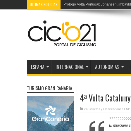
ÚLTIMAS NOTICIAS
5ª Tour Francia féminas: Vollering bate a
ESPAÑA
INTERNACIONAL
AUTONOMÍAS
TURISMO GRAN CANARIA
4ª Volta Cataluny
en
Carreras y Clasificaciones ESP
????????????
El murciano s