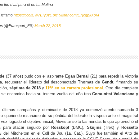
o fue rival para él en La Molina
Ciclismo
https://t.co/fLW7LTy0zL
pic.twitter.com/E7jcgpkXoM
es (@Eurosport_ES)
March 22, 2018
rde
(37 años) pudo con el aspirante
Egan Bernal
(21) para repetir la victoria
a
, recuperar el liderato del desconectado
Thomas de Gendt
, firmando su
ción,
séptima de 2018
y
115ª en su carrera profesional
.
Otro día completo
 se encamina hacia su tercera vuelta del año tras
Comunitat Valenciana y
s últimas campañas y dominador de 2018 ya comenzó atento sumando 3
 queriendo resarcirse de su pérdida del liderato la víspera ante el magistral
z logrado el objetivo inicial, Movistar soltó las riendas lo que aprovechó el
s
para atacar seguido por
Rosskopf
(BMC),
Skujins
(Trek) y
Rossetto
l del Mitchelton en el Coll de Jou (1a. Cat.). Suyo fue también el Alto de