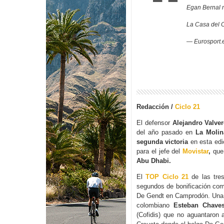
Egan Bernal n
La Casa del 
— Eurosport.
Redacción /
Ciclo 21
El defensor
Alejandro Valve
del año pasado en
La Molin
segunda victoria
en esta edi
para el jefe del
Movistar
,
que
Abu Dhabi.
El
TOP Ciclo 21
de las tre
segundos de bonificación como
De Gendt en Camprodón. Una ve
colombiano
Esteban Chave
(Cofidis) que no aguantaron a