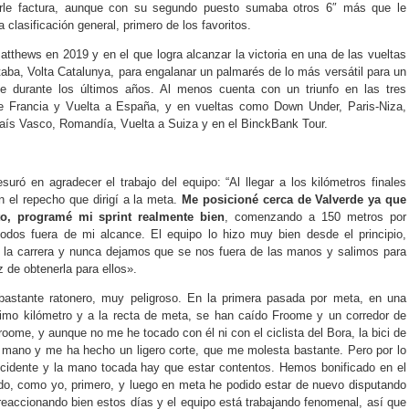
arle factura, aunque con su segundo puesto sumaba otros 6″ más que le
 clasificación general, primero de los favoritos.
Matthews en 2019 y en el que logra alcanzar la victoria en una de las vueltas
aba, Volta Catalunya, para engalanar un palmarés de lo más versátil para un
te durante los últimos años. Al menos cuenta con un triunfo en las tres
 de Francia y Vuelta a España, y en vueltas como Down Under, Paris-Niza,
País Vasco, Romandía, Vuelta a Suiza y en el BinckBank Tour.
uró en agradecer el trabajo del equipo: “Al llegar a los kilómetros finales
 el repecho que dirigí a la meta.
Me posicioné cerca de Valverde ya que
to, programé mi sprint realmente bien
, comenzando a 150 metros por
todos fuera de mi alcance. El equipo lo hizo muy bien desde el principio,
e la carrera y nunca dejamos que se nos fuera de las manos y salimos para
iz de obtenerla para ellos».
bastante ratonero, muy peligroso. En la primera pasada por meta, en una
ltimo kilómetro y a la recta de meta, se han caído Froome y un corredor de
roome, y aunque no me he tocado con él ni con el ciclista del Bora, la bici de
 mano y me ha hecho un ligero corte, que me molesta bastante. Pero por lo
cidente y la mano tocada hay que estar contentos. Hemos bonificado en el
ndo, como yo, primero, y luego en meta he podido estar de nuevo disputando
 reaccionando bien estos días y el equipo está trabajando fenomenal, así que