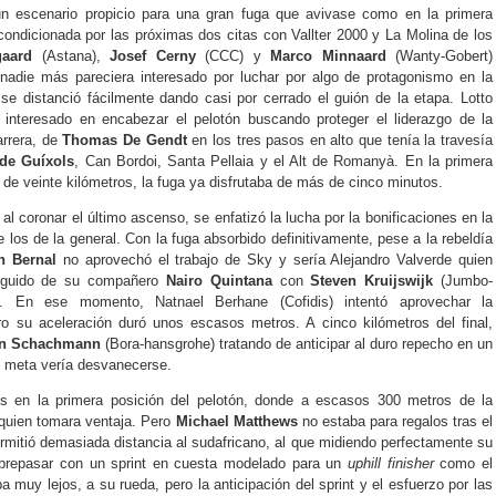
n escenario propicio para una gran fuga que avivase como en la primera
condicionada por las próximas dos citas con Vallter 2000 y La Molina de los
aard
(Astana),
Josef Cerny
(CCC) y
Marco Minnaard
(Wanty-Gobert)
e nadie más pareciera interesado por luchar por algo de protagonismo en la
o se distanció fácilmente dando casi por cerrado el guión de la etapa. Lotto
 interesado en encabezar el pelotón buscando proteger el liderazgo de la
arrera, de
Thomas De Gendt
en los tres pasos en alto que tenía la travesía
 de Guíxols
, Can Bordoi, Santa Pellaia y el Alt de Romanyà. En la primera
 de veinte kilómetros, la fuga ya disfrutaba de más de cinco minutos.
 al coronar el último ascenso, se enfatizó la lucha por la bonificaciones en la
 los de la general. Con la fuga absorbido definitivamente, pese a la rebeldía
n Bernal
no aprovechó el trabajo de Sky y sería Alejandro Valverde quien
seguido de su compañero
Nairo Quintana
con
Steven Kruijswijk
(Jumbo-
n. En ese momento, Natnael Berhane (Cofidis) intentó aprovechar la
ro su aceleración duró unos escasos metros. A cinco kilómetros del final,
an Schachmann
(Bora-hansgrohe) tratando de anticipar al duro repecho en un
 meta vería desvanecerse.
 en la primera posición del pelotón, donde a escasos 300 metros de la
quien tomara ventaja. Pero
Michael Matthews
no estaba para regalos tras el
rmitió demasiada distancia al sudafricano, al que midiendo perfectamente su
brepasar con un sprint en cuesta modelado para un
uphill finisher
como el
a muy lejos, a su rueda, pero la anticipación del sprint y el esfuerzo por las