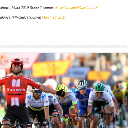
thews, Volta 2019 Stage 2 winner.
pic.twitter.com/8UsvJuoq4K
talunya (@VoltaCatalunya)
March 26, 2019