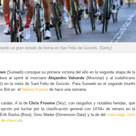
ando un gran estado de forma en San Feliu de Guíxols. (Getty)
ews
(Sunweb) consigue su primera victoria del año en la segunda etapa de la
dose al sprint al murciano
Alejandro Valverde
(Movistar) y al sudafricano
t) en la meta de Sant Feliu de Guíxols. Para Sunweb es el segundo triunfo
ees Bol en el
Nokere Koerse
de hace una semana.
 caídas. A la de
Chris Froome
(Sky), con rasguños y notables heridas, que
opción por luchar por la clasificación general con 14’04» de retraso en la
 Erik Baska (Bora), Gino Mäder (Dimension Data) y la de del
manchego José
 de clavícula.