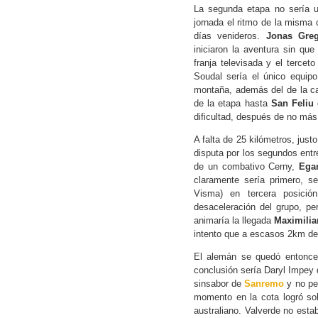
La segunda etapa no sería u
jornada el ritmo de la misma 
días venideros.
Jonas Greg
iniciaron la aventura sin qu
franja televisada y el tercet
Soudal sería el único equipo
montaña, además del de la c
de la etapa hasta
San Feliu
dificultad, después de no más
A falta de 25 kilómetros, justo
disputa por los segundos entre
de un combativo Cerny,
Ega
claramente sería primero, 
Visma) en tercera posició
desaceleración del grupo, pe
animaría la llegada
Maximili
intento que a escasos 2km de
El alemán se quedó entonces
conclusión sería Daryl Impey 
sinsabor de
Sanremo
y no pe
momento en la cota logró so
australiano. Valverde no estab