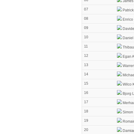
James
07
Patrick
08
Enrico
09
Davide
10
Daniel 
11
Thibaut
12
Egan A
13
Warren
14
Michae
15
Wilco 
16
Bjorg 
17
Merhaw
18
Simon 
19
Romain
20
Damia