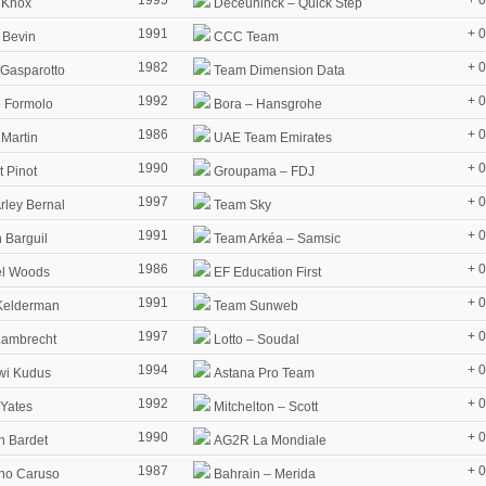
 Knox
Deceuninck – Quick Step
1991
+ 
 Bevin
CCC Team
1982
+ 
 Gasparotto
Team Dimension Data
1992
+ 
 Formolo
Bora – Hansgrohe
1986
+ 
Martin
UAE Team Emirates
1990
+ 
 Pinot
Groupama – FDJ
1997
+ 
rley Bernal
Team Sky
1991
+ 
 Barguil
Team Arkéa – Samsic
1986
+ 
l Woods
EF Education First
1991
+ 
Kelderman
Team Sunweb
1997
+ 
Lambrecht
Lotto – Soudal
1994
+ 
i Kudus
Astana Pro Team
1992
+ 
Yates
Mitchelton – Scott
1990
+ 
 Bardet
AG2R La Mondiale
1987
+ 
no Caruso
Bahrain – Merida