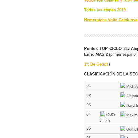
Todos los detalles y rutóme
Todas las etapas 2019
Hemeroteca Volta Catalunya
Puntos TOP CICLO 21: Alej
Enric MAS 2
(primer español
1ª: De Gendt
/
CLASIFICACIÓN DE LA SE
01
Michae
02
Alejan
03
Daryl 
04
Maximi
05
Odd Chr
06