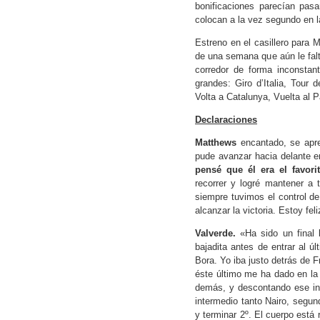
bonificaciones parecían pas
colocan a la vez segundo en la
Estreno en el casillero para 
de una semana que aún le falt
corredor de forma inconstan
grandes: Giro d’Italia, Tour
Volta a Catalunya, Vuelta al 
Declaraciones
Matthews
encantado, se apres
pude avanzar hacia delante en
pensé que él era el favori
recorrer y logré mantener a 
siempre tuvimos el control d
alcanzar la victoria. Estoy fel
Valverde.
«Ha sido un final 
bajadita antes de entrar al ú
Bora. Yo iba justo detrás de F
éste último me ha dado en la
demás, y descontando ese in
intermedio tanto Nairo, segu
y terminar 2º. El cuerpo está