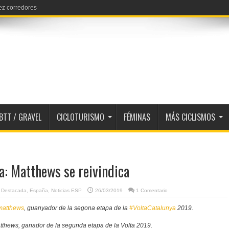
ez corredores
BTT / GRAVEL
CICLOTURISMO
FÉMINAS
MÁS CICLISMOS
a: Matthews se reivindica
,
Destacada
,
España
,
Noticias ESP
26/03/2019
1 Comentario
matthews
, guanyador de la segona etapa de la
#VoltaCatalunya
2019.
thews, ganador de la segunda etapa de la Volta 2019.