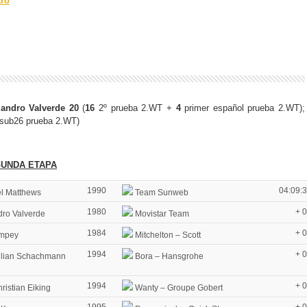
tro
andro Valverde 20
(
16
2º prueba 2.WT +
4
primer español prueba 2.WT);
 sub26 prueba 2.WT)
GUNDA ETAPA
1990
04:09:
l Matthews
Team Sunweb
1980
+ 
dro Valverde
Movistar Team
1984
+ 
Impey
Mitchelton – Scott
1994
+ 
lian Schachmann
Bora – Hansgrohe
1994
+ 
istian Eiking
Wanty – Groupe Gobert
1995
+ 