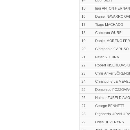
14
Egor SILIN
15
Igor ANTON HERNA
16
Daniel NAVARRO GA
17
Tiago MACHADO
18
Cameron WURF
19
Daniel MORENO FE
20
Giampaolo CARUSO
21
Peter STETINA
22
Robert KISERLOVSKI
23
Chris Anker SÖREN
24
Christophe LE MEVE
25
Domenico POZZOVIV
26
Haimar ZUBELDIA A
27
George BENNETT
28
Rigoberto URAN UR
29
Dries DEVENYNS