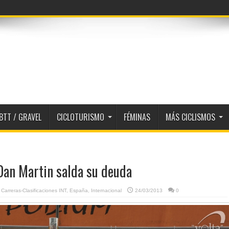
BTT / GRAVEL
CICLOTURISMO
FÉMINAS
MÁS CICLISMOS
 Dan Martin salda su deuda
,
Carreras-Clasificaciones INT
,
España
,
Internacional
24/03/2013
0