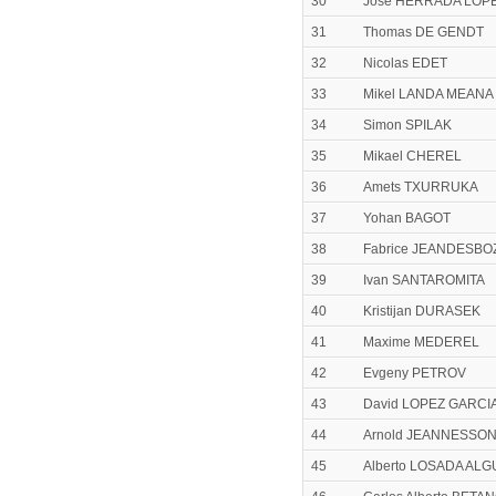
30
José HERRADA LOP
31
Thomas DE GENDT
32
Nicolas EDET
33
Mikel LANDA MEANA
34
Simon SPILAK
35
Mikael CHEREL
36
Amets TXURRUKA
37
Yohan BAGOT
38
Fabrice JEANDESBO
39
Ivan SANTAROMITA
40
Kristijan DURASEK
41
Maxime MEDEREL
42
Evgeny PETROV
43
David LOPEZ GARCI
44
Arnold JEANNESSO
45
Alberto LOSADA ALG