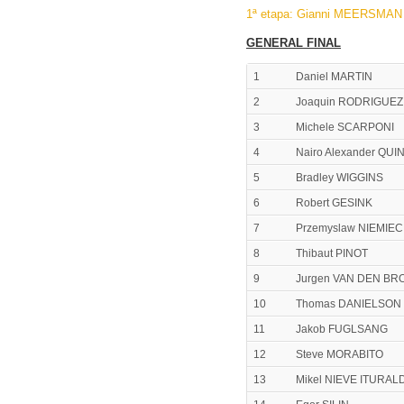
1ª etapa: Gianni MEERSMAN 
GENERAL FINAL
1
Daniel MARTIN
2
Joaquin RODRIGUEZ
3
Michele SCARPONI
4
Nairo Alexander QU
5
Bradley WIGGINS
6
Robert GESINK
7
Przemyslaw NIEMIEC
8
Thibaut PINOT
9
Jurgen VAN DEN BR
10
Thomas DANIELSON
11
Jakob FUGLSANG
12
Steve MORABITO
13
Mikel NIEVE ITURAL