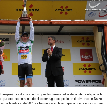
(Lampre)
ha sido uno de los grandes beneficiados de la última etapa de la
c
, puesto que ha asaltado el tercer lugar del podio en detrimento de
Nairo
dor de la edición de 2011 se ha metido en la escapada buena e incluso, en