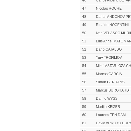
46
Carlos Alberto BET
47
Nicolas ROCHE
48
Danail ANDONOV P
49
Rinaldo NOCENTINI
50
Ivan VELASCO MURI
51
Luis Angel MATE M
52
Dario CATALDO
53
Yury TROFIMOV
54
Mikel ASTARLOZA 
55
Marcos GARCIA
56
Simon GERRANS
57
Marcus BURGHARDT
58
Danilo WYSS
59
Martijn KEIZER
60
Laurens TEN DAM
61
David ARROYO DUR