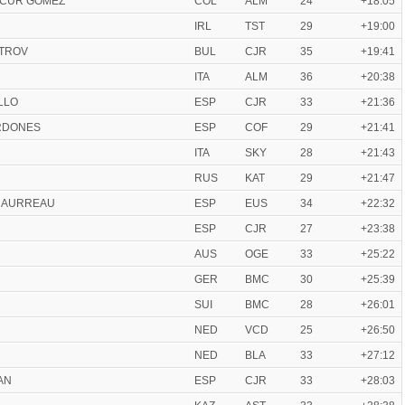
ANCUR GOMEZ
COL
ALM
24
+18:05
IRL
TST
29
+19:00
ETROV
BUL
CJR
35
+19:41
ITA
ALM
36
+20:38
LLO
ESP
CJR
33
+21:36
ARDONES
ESP
COF
29
+21:41
ITA
SKY
28
+21:43
RUS
KAT
29
+21:47
CHAURREAU
ESP
EUS
34
+22:32
ESP
CJR
27
+23:38
AUS
OGE
33
+25:22
GER
BMC
30
+25:39
SUI
BMC
28
+26:01
NED
VCD
25
+26:50
NED
BLA
33
+27:12
AN
ESP
CJR
33
+28:03