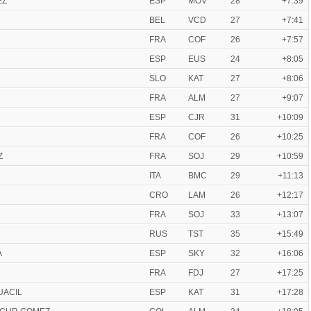
EZ
ESP
MOV
28
+7:39
BEL
VCD
27
+7:41
FRA
COF
26
+7:57
ESP
EUS
24
+8:05
SLO
KAT
27
+8:06
FRA
ALM
27
+9:07
ESP
CJR
31
+10:09
FRA
COF
26
+10:25
Z
FRA
SOJ
29
+10:59
ITA
BMC
29
+11:13
CRO
LAM
26
+12:17
FRA
SOJ
33
+13:07
RUS
TST
35
+15:49
A
ESP
SKY
32
+16:06
N
FRA
FDJ
27
+17:25
UACIL
ESP
KAT
31
+17:28