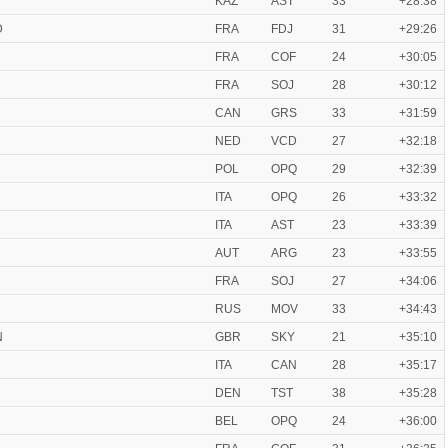
N
KAZ
AST
33
+28:38
D
FRA
FDJ
31
+29:26
FRA
COF
24
+30:05
FRA
SOJ
28
+30:12
CAN
GRS
33
+31:59
NED
VCD
27
+32:18
POL
OPQ
29
+32:39
ITA
OPQ
26
+33:32
ITA
AST
23
+33:39
AUT
ARG
23
+33:55
FRA
SOJ
27
+34:06
RUS
MOV
33
+34:43
N
GBR
SKY
21
+35:10
ITA
CAN
28
+35:17
DEN
TST
38
+35:28
BEL
OPQ
24
+36:00