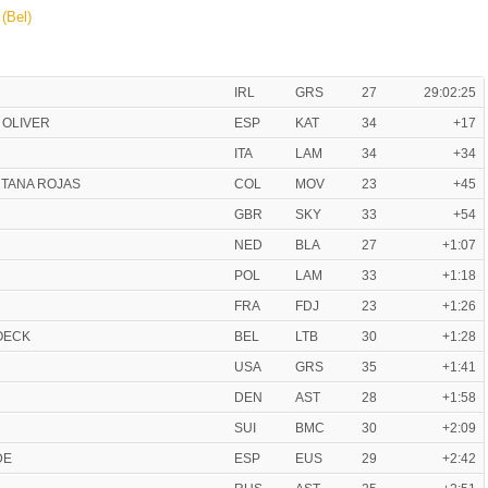
(Bel)
IRL
GRS
27
29:02:25
 OLIVER
ESP
KAT
34
+17
ITA
LAM
34
+34
INTANA ROJAS
COL
MOV
23
+45
GBR
SKY
33
+54
NED
BLA
27
+1:07
POL
LAM
33
+1:18
FRA
FDJ
23
+1:26
OECK
BEL
LTB
30
+1:28
USA
GRS
35
+1:41
DEN
AST
28
+1:58
SUI
BMC
30
+2:09
DE
ESP
EUS
29
+2:42