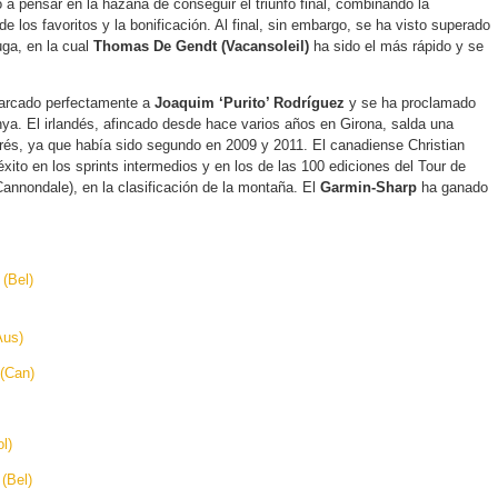
a pensar en la hazaña de conseguir el triunfo final, combinando la
de los favoritos y la bonificación. Al final, sin embargo, se ha visto superado
ga, en la cual
Thomas De Gendt (Vacansoleil)
ha sido el más rápido y se
rcado perfectamente a
Joaquim ‘Purito’ Rodríguez
y se ha proclamado
ya. El irlandés, afincado desde hace varios años en Girona, salda una
rés, ya que había sido segundo en 2009 y 2011. El canadiense Christian
 éxito en los sprints intermedios y en los de las 100 ediciones del Tour de
Cannondale), en la clasificación de la montaña. El
Garmin-Sharp
ha ganado
(Bel)
Aus)
(Can)
l)
(Bel)