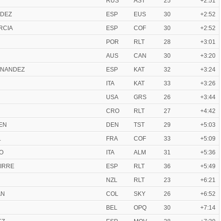
RUS
AST
25
+2:51
NDEZ
ESP
EUS
30
+2:52
RCIA
ESP
COF
30
+2:52
POR
RLT
28
+3:01
AUS
CAN
30
+3:20
RNANDEZ
ESP
KAT
32
+3:24
ITA
KAT
33
+3:26
USA
GRS
26
+3:44
CRO
RLT
27
+4:42
SEN
DEN
TST
29
+5:03
L
FRA
COF
33
+5:09
O
ITA
ALM
31
+5:36
GIRRE
ESP
RLT
36
+5:49
NZL
RLT
23
+6:21
AN
COL
SKY
26
+6:52
BEL
OPQ
30
+7:14