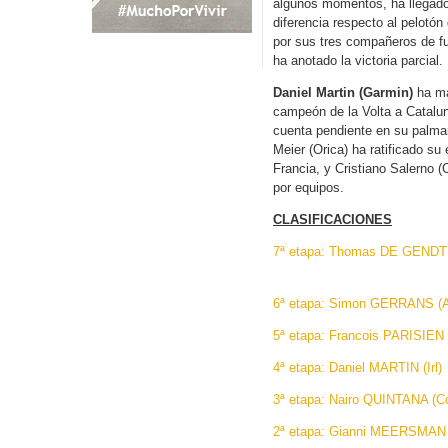
algunos momentos, ha llegado 
diferencia respecto al pelotón 
por sus tres compañeros de fu
ha anotado la victoria parcial.
Daniel Martin (Garmin)
ha ma
campeón de la Volta a Catalun
cuenta pendiente en su palma
Meier (Orica) ha ratificado su
Francia, y Cristiano Salerno (
por equipos.
CLASIFICACIONES
7ª etapa: Thomas DE GENDT 
6ª etapa: Simon GERRANS (
5ª etapa: Francois PARISIEN 
4ª etapa: Daniel MARTIN (Irl)
3ª etapa: Nairo QUINTANA (Co
2ª etapa: Gianni MEERSMAN 