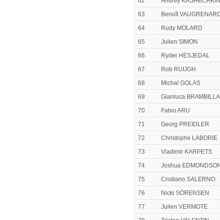
62
Andrey KASHECHKI
63
Benoît VAUGRENAR
64
Rudy MOLARD
65
Julien SIMON
66
Ryder HESJEDAL
67
Rob RUIJGH
68
Michal GOLAS
69
Gianluca BRAMBILLA
70
Fabio ARU
71
Georg PREIDLER
72
Christophe LABORIE
73
Vladimir KARPETS
74
Joshua EDMONDSO
75
Cristiano SALERNO
76
Nicki SÖRENSEN
77
Julien VERMOTE