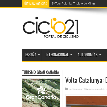
ÚLTIMAS NOTICIAS
3ª Tour Polonia: Triplete de Milan
ESPAÑA
INTERNACIONAL
AUTONOMÍAS
TURISMO GRAN CANARIA
Volta Catalunya:
en
Carreras y Clasificaciones ESP