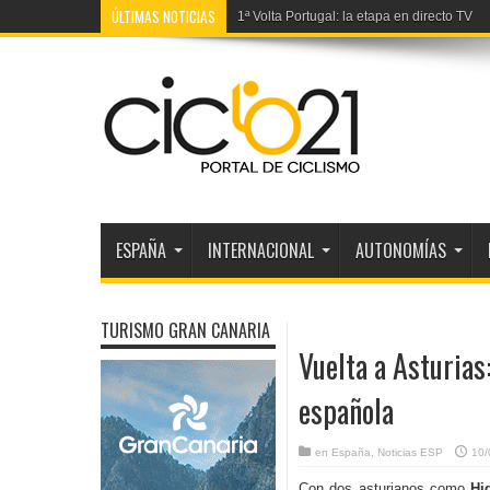
ÚLTIMAS NOTICIAS
1ª Volta Portugal: la etapa en directo TV
ESPAÑA
INTERNACIONAL
AUTONOMÍAS
TURISMO GRAN CANARIA
Vuelta a Asturias
española
en
España
,
Noticias ESP
10/
Con dos asturianos como
Hi