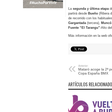
La
segunda y última etapa
de
partirá desde
Bueño
(Ribera d
de recorrido con los habitua
Gargantada
(tercera),
Muncó
Fuente “El Tarangu”
-Alto d
Más información en la web ofic
Anterior:
Mataró acoge la 2ª p
Copa España BMX
ARTÍCULOS RELACIONAD