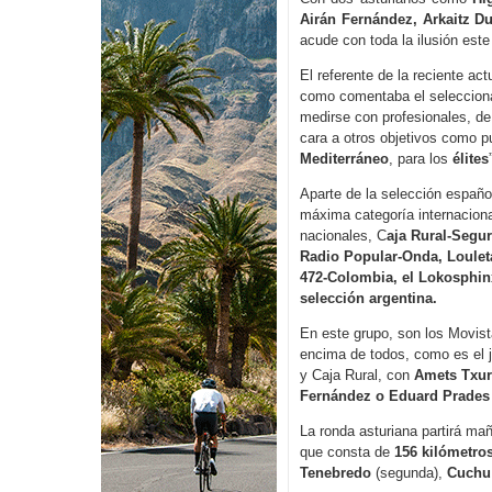
Airán Fernández, Arkaitz Du
acude con toda la ilusión est
El referente de la reciente ac
como comentaba el selecciona
medirse con profesionales, de
cara a otros objetivos como 
Mediterráneo
, para los
élites
Aparte de la selección españo
máxima categoría internacion
nacionales, C
aja Rural-Segu
Radio Popular-Onda, Loulet
472-Colombia, el Lokosphinx
selección argentina.
En este grupo, son los Movist
encima de todos, como es el 
y Caja Rural, con
Amets Txur
Fernández o Eduard Prades
La ronda asturiana partirá m
que consta de
156 kilómetro
Tenebredo
(segunda),
Cuchu