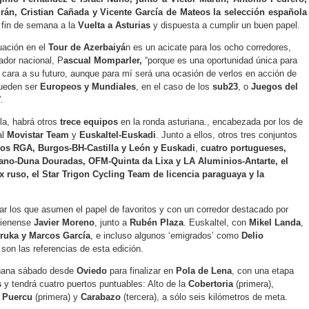
rán, Cristian Cañada y Vicente García de Mateos la selección española
e fin de semana a la
Vuelta a Asturias
y dispuesta a cumplir un buen papel.
tuación en el
Tour de Azerbaiyá
n es un acicate para los ocho corredores,
dor nacional, P
ascual Momparler,
“porque es una oportunidad única para
 cara a su futuro, aunque para mí será una ocasión de verlos en acción de
pueden ser
Europeos y Mundiales
, en el caso de los
sub23
, o
Juegos del
”.
la, habrá otros
trece equipos
en la ronda asturiana., encabezada por los de
al
Movistar Team
y
Euskaltel-Euskadi
. Junto a ellos, otros tres conjuntos
ros RGA, Burgos-BH-Castilla y León y Euskadi
,
cuatro portugueses,
ano-Duna Douradas, OFM-Quinta da Lixa y LA Aluminios-Antarte, el
 ruso, el Star Trigon Cycling Team de licencia paraguaya y la
ar los que asumen el papel de favoritos y con un corredor destacado por
jienense
Javier Moreno
, junto a
Rubén Plaza
. Euskaltel, con
Mikel Landa
,
ruka y Marcos García
, e incluso algunos ‘emigrados’ como
Delio
son las referencias de esta edición.
añana sábado desde
Oviedo
para finalizar en
Pola de Lena
, con una etapa
s
y tendrá cuatro puertos puntuables: Alto de la
Cobertoria
(primera),
 Puercu
(primera) y
Carabazo
(tercera), a sólo seis kilómetros de meta.