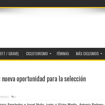
BTT / GRAVEL
CICLOTURISMO
FÉMINAS
MÁS CICLISMOS
: nueva oportunidad para la selección
05/2013
0
ginio Fernández e Israel Nuño, junto a Víctor Martín, Antonio Pedrero,