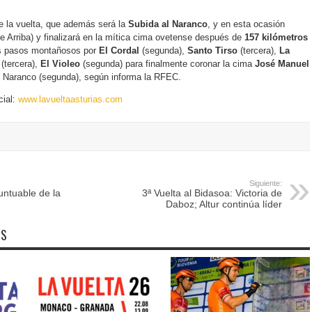
 la vuelta, que además será la
Subida al Naranco
, y en esta ocasión
e Arriba) y finalizará en la mítica cima ovetense después de
157 kilómetros
les pasos montañosos por
El Cordal
(segunda),
Santo Tirso
(tercera),
La
(tercera),
El Violeo
(segunda) para finalmente coronar la cima
José Manuel
el Naranco (segunda), según informa la RFEC.
ial:
www.lavueltaasturias.com
Siguiente:
untuable de la
3ª Vuelta al Bidasoa: Victoria de
Daboz; Altur continúa líder
OS