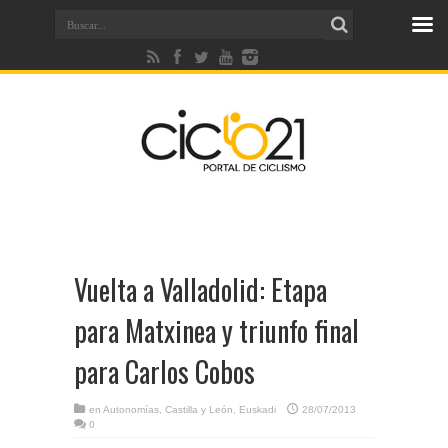
Vuelta a Valladolid: Etapa
para Matxinea y triunfo final
para Carlos Cobos
en
Autonomías
,
Castilla y León
,
Euskadi
28/07/2013
0